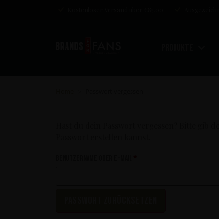
Kostenloser Versand über €85,00
Ausgezeichn
Produkte
Home
Passwort vergessen
>
Hast du dein Passwort vergessen? Bitte gib d
Passwort erstellen kannst.
Benutzername oder E-Mail
*
Passwort zurücksetzen