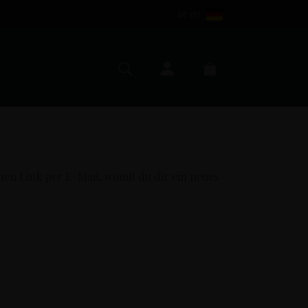
DE (€)
Mein Konto
Suche
Warenkorb
nen Link per E-Mail, womit du dir ein neues