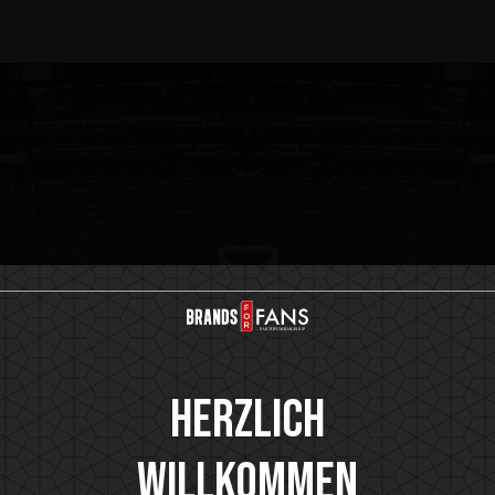
tt unserer VIP Community
Herzlich
t-Gutschein, immer die Neuigkeiten zuerst, VIP Zutritt zu ex
Willkommen