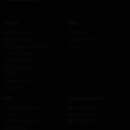
Produkte
Firma
Alle Produkte
Über uns
Skid Row Spirits
Arbeite mit uns
KISS Rum Kollection
Presse
Ozzy Osbourne
DEF LEPPARD
HELLOWEEN
Ghost
HammerFall
Rezepte
Hilfe
Verbinde dich mit uns
Kontaktiere uns
Facebook
Versand
Instagram
Widerrufsrecht
LinkedIn
Allgemeine