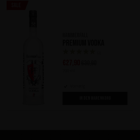
Sale
HammerFall
Premium Vodka
(2)
€
27,90
€
30,90
700 ml
Vorrätig
IN DEN WARENKORB