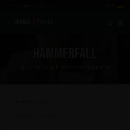
Kostenloser Versand über €85,00
DE (€)
Suche
Mein K
Wa
HAMMERFALL
Finden Sie Ihren Favoriten bei HammerFall
1
Produkte anzeigen
Zuletzt angeschaut