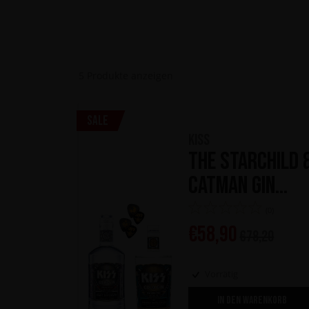
5
Produkte anzeigen
Sale
KISS
The Starchild 
Catman Gin
Kollection
(0)
€
58,90
€
78,20
Vorrätig
IN DEN WARENKORB