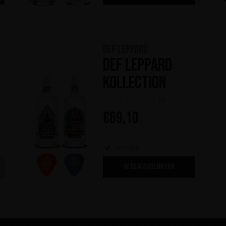
Def Leppard
Def Leppard
Kollection
(0)
€
69,10
Vorrätig
IN DEN WARENKORB