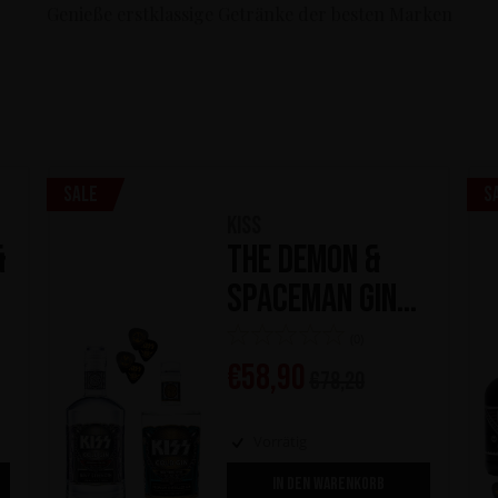
Genieße erstklassige Getränke der besten Marken
Sale
S
KISS
&
The Demon &
Spaceman Gin
Kollection
(0)
€
58,90
€
78,20
Vorrätig
IN DEN WARENKORB