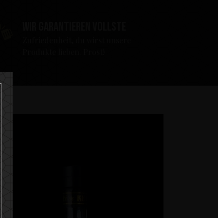
Wir garantieren vollste
Zufriedenheit, du wirst unsere
Produkte lieben. Prost!