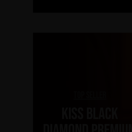
Top Seller
KISS Black
Diamond Premiu