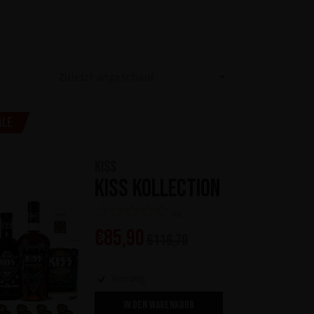
Zuletzt angeschaut
ale
KISS
KISS Kollection
(0)
€
85,90
€
116,70
Vorrätig
IN DEN WARENKORB