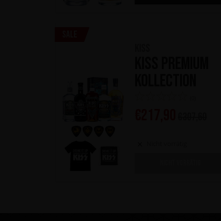
Sale
KISS
KISS Premium
Kollection
(0)
€
217,90
€
307,60
Nicht vorrätig
NICHT VORRÄTIG