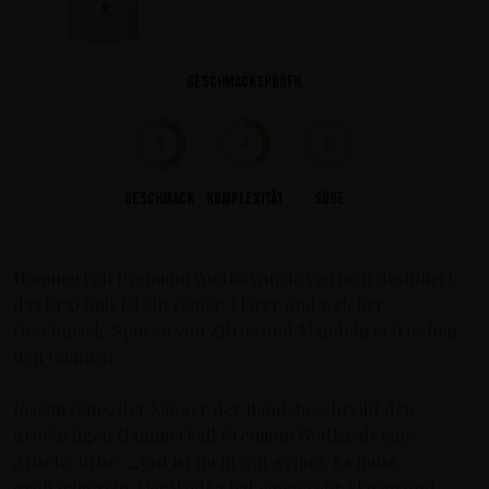
Geschmacksprofil
5
4
0
Geschmack
Komplexität
Süße
HammerFall Premium Wodka wurde vierfach destilliert;
das Ergebnis ist ein reiner, klarer und weicher
Geschmack. Spuren von Zitrus und Mandeln erfrischen
den Gaumen.
Joacim Cans, der Sänger der Band, beschreibt den
großartigen HammerFall Premium Wodka als eine
‚frische Brise‘. „Gut ist nicht gut genug. Es muss
großartig sein. Der Wodka hat einen sehr klaren und