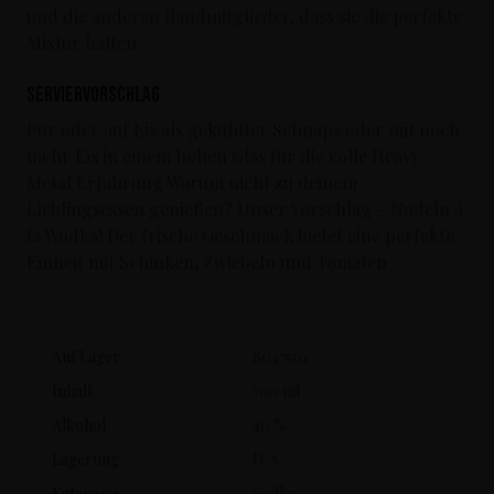
und die anderen Bandmitglieder, dass sie die perfekte
Mixtur hatten.
Serviervorschlag
Pur oder auf Eis als gekühlter Schnaps oder mit noch
mehr Eis in einem hohen Glas für die volle Heavy
Metal Erfahrung Warum nicht zu deinem
Lieblingsessen genießen? Unser Vorschlag – Nudeln á
la Wodka! Der frische Geschmack bietet eine perfekte
Einheit mit Schinken, Zwiebeln und Tomaten
Auf Lager
8047501
Inhalt
700 ml
Alkohol
40 %
Lagerung
N/A
Kategorie
Vodka