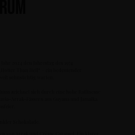
 Rum
 Jahr 2024 den Jahrestag des 1974
Hotter Than Hell“ – ein bedeutender
weit sehnsüchtig warten.
Rums zeichnet sich durch eine hohe Raffinesse
tavia-Arrak-Fässern aus Guyana und Jamaika.
msfeier.
unkler Schokolade.
en von Arrak und Crème Caramel. Ein klarer