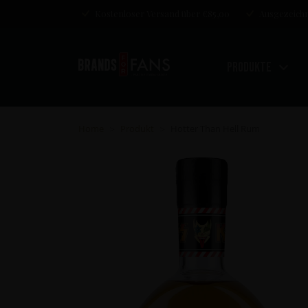
Kostenloser Versand über €85,00
Ausgezeichn
Produkte
Home
Produkt
Hotter Than Hell Rum
>
>