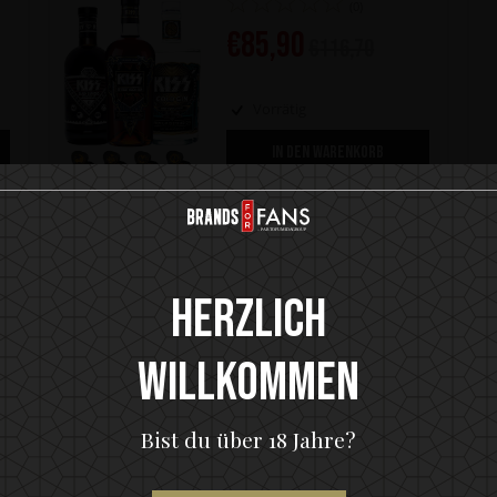
(0)
€
85,90
€
116,70
Vorrätig
IN DEN WARENKORB
Herzlich
ZUSÄTZLICHE INFORMATIO
Willkommen
g der Aromen und des Charakters in den Mittelpunkt zu
Bist du über 18 Jahre?