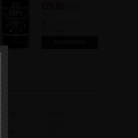
€
25,90
€
36,90
500 ml
Auszeichnungen x 6
Vorrätig
IN DEN WARENKORB
N
Auf Lager
8471201
Inhalt
700 ml
Alkohol
45 %