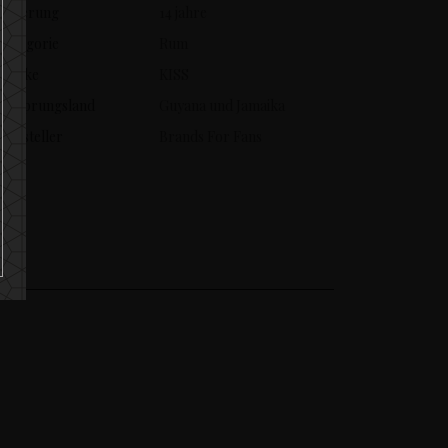
Lagerung
14 jahre
Kategorie
Rum
Marke
KISS
Ursprungsland
Guyana und Jamaika
Hersteller
Brands For Fans