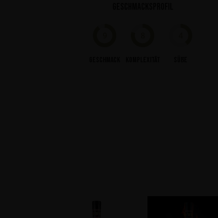
Geschmacksprofil
9
8
4
Geschmack
Komplexität
Süße