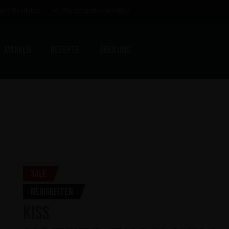
ete Produkte
Wir garantieren vollste
Marken
Rezepte
Über uns
Sale
Neuigkeiten
KISS