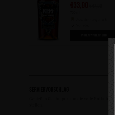
€
33,90
€
47,90
700 ml
Auszeichnungen x 8
Vorrätig
IN DEN WARENKORB
Serviervorschlag
Genießen Sie ihn pur, um die volle Entfaltun
stellen.