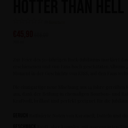
Hotter Than Hell
(0)
Bewertung
€
45,90
€
65,00
700 ml
Zur Feier des 50-jährigen Rock-Jubiläums markiert das
erschienenen und von Fans hoch geschätzten Albums „
Moment in der Geschichte von KISS, auf den Fans welt
Die einzigartige neue Mischung aus 14 Jahre gereiften 
aus, dank der Reifung in ehemaligen Bourbon- und Ba
Kraftvoll, brillant und perfekt geeignet für die Jubiläu
Geruch
Raffinierte Noten von Karamell, Datteln und d
Geschmack
Sanft, aber komplex, mit ausgeprägten Tön