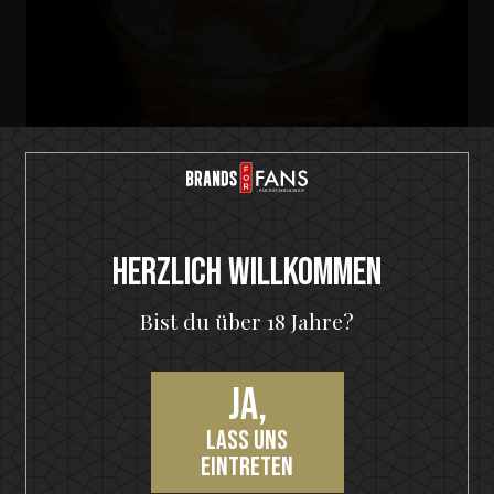
Herzlich Willkommen
HELLOWEEN Seven Keys Pumpkin Spiced Gin
Bist du über 18 Jahre?
Seven Keys Pumpkin Gin Mule
Ja,
lass uns
eintreten