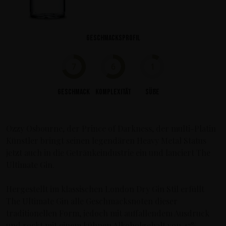
Geschmacksprofil
7
6
1
Geschmack
Komplexität
Süße
Ozzy Osbourne, der Prince of Darkness, der multi-Platin
Künstler bringt seinen legendären Heavy Metal Status
jetzt auch in die Getränkeindustrie ein und lanciert The
Ultimate Gin.
Hergestellt im klassischen London Dry Gin Stil erfüllt
The Ultimate Gin alle Geschmacksnoten dieser
traditionellen Form, jedoch mit auffallendem Ausdruck
und rockt mit einem kühnen Alkoholgehalt von 47%.