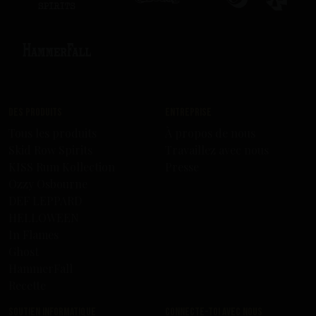
Des produits
Entreprise
Tous les produits
À propos de nous
Skid Row Spirits
Travaillez avec nous
KISS Rum Kollection
Presse
Ozzy Osbourne
DEF LEPPARD
HELLOWEEN
In Flames
Ghost
HammerFall
Recette
Soutien informatique
Connecte-toi avec nous