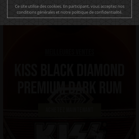
Ce site utilise des cookies. En participant, vous acceptez nos
conditions générales et notre politique de confidentialité.
Meilleures ventes
KISS Black Diamond
Premium Dark Rum
Achetez maintenant