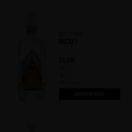
Def Leppard
Rocket
(0)
34,90
€
700 ml
Prix x 1
En stock
AJOUTER AU PANIER