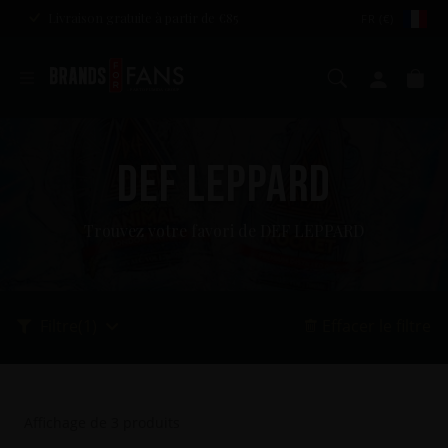
Livraison gratuite à partir de €85
FR (€)
Chercher
Mon c
Pa
DEF LEPPARD
Trouvez votre favori de DEF LEPPARD
Filtre
(1)
Effacer le filtre
Affichage de
3
produits