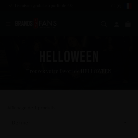
Livraison gratuite à partir de €85
FR (€)
Chercher
Mon c
Pa
HELLOWEEN
Trouvez votre favori de HELLOWEEN
Affichage de
1
produits
Dernier