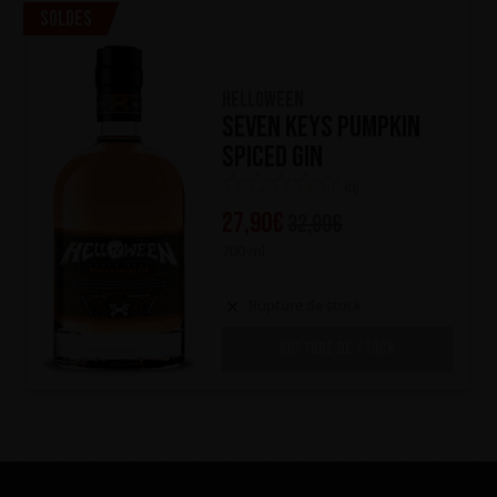
Soldes
HELLOWEEN
Seven Keys Pumpkin
Spiced Gin
(0)
27,90
€
32,90
€
700 ml
Rupture de stock
RUPTURE DE STOCK