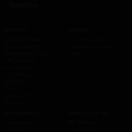
Des produits
Entreprise
Tous les produits
À propos de nous
Skid Row Spirits
Travaillez avec nous
KISS Rum Kollection
Presse
Ozzy Osbourne
DEF LEPPARD
HELLOWEEN
In Flames
Ghost
HammerFall
Recette
Soutien informatique
Connecte-toi avec nous
Nous contacter
Facebook
Livraison
Instagram