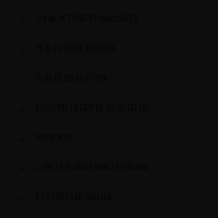
120 ml de tomates concassées
15 ml de sauce barbecue
20 ml de jus de citron
2 cuillères à café de sel de céleri
Poivre noir
3 tirets de sauce Worcestershire
3 à 6 tirets de tabasco