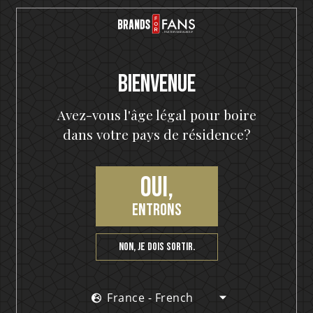
HELLOWEEN Seven Keys Pumpkin Spiced Gin
Seven Keys Pumpkin Spice Espresso
Bienvenue
Martini
Avez-vous l'âge légal pour boire
dans votre pays de résidence?
Oui,
entrons
Non, je dois sortir.
France - French