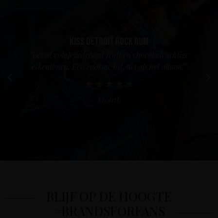
Kiss Detroit Rock Rum
”Bevat volop gedroogd fruit en chocoladeachtige
eikentonen. Een enorme hit, net als het album!”
Fredrik
BLIJF OP DE HOOGTE
#BRANDSFORFANS