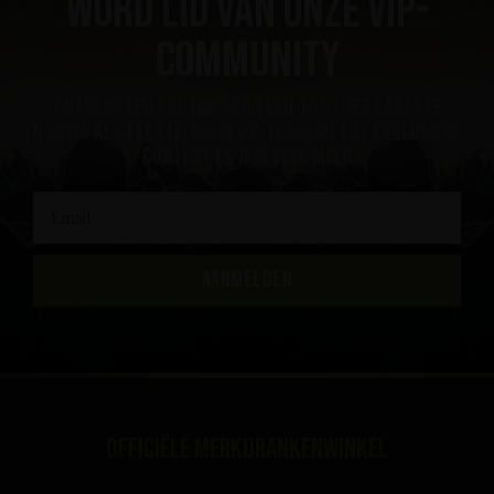
Word lid van onze VIP-
community
ontvang een kortingsbon van 10%, het laatste
nieuws als eerste, krijg VIP-toegang tot exclusieve
content en nog veel meer
AANMELDEN
Officiële merkdrankenwinkel