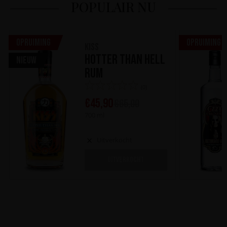
POPULAIR NU
Opruiming
Opruiming
KISS
Hotter Than Hell
Nieuw
Rum
(0)
€
45,90
€
65,00
700 ml
Uitverkocht
UITVERKOCHT