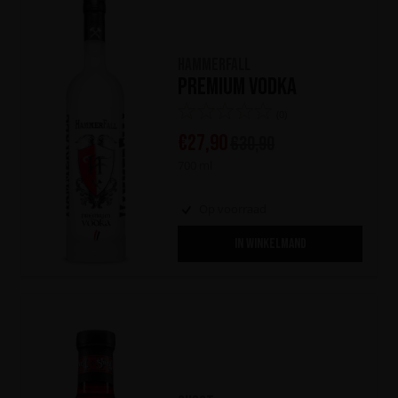
HammerFall
Premium Vodka
(0)
€
27,90
€
30,90
700 ml
Op voorraad
IN WINKELMAND