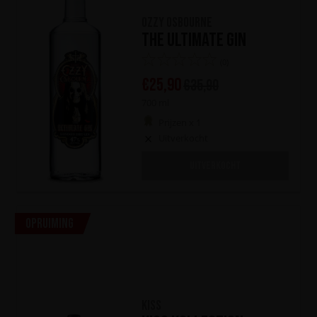
Ozzy Osbourne
The Ultimate Gin
(0)
€
25,90
€
35,90
700 ml
Prijzen x 1
Uitverkocht
UITVERKOCHT
Opruiming
KISS