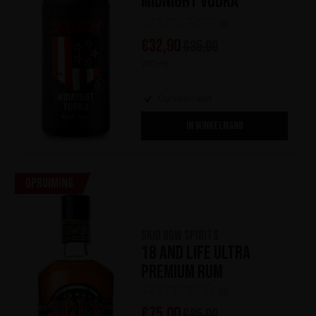
Midnight Vodka
(0)
€
32,90
€
35,00
700 ml
Op voorraad
IN WINKELMAND
Opruiming
Skid Row Spirits
18 and Life Ultra
Premium Rum
(0)
€
75,00
€
85,00