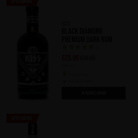
Opruiming
KISS
Black Diamond
Premium Dark Rum
(2)
€
25,90
€
36,90
500 ml
Prijzen x 6
Op voorraad
IN WINKELMAND
Opruiming