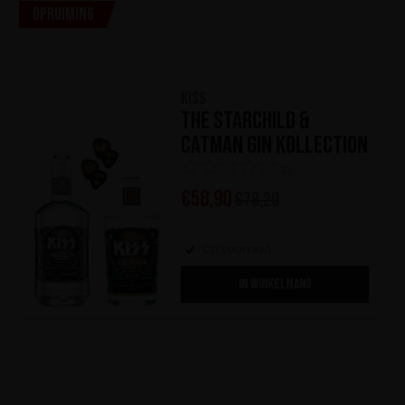
Opruiming
KISS
The Starchild &
Catman Gin Kollection
(0)
€
58,90
€
78,20
Op voorraad
IN WINKELMAND