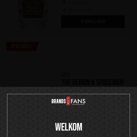
Prijzen x 1
Op voorraad
IN WINKELMAND
Opruiming
KISS
The Demon & Spaceman
Gin Kollection
(0)
€
58,90
€
78,20
Welkom
Op voorraad