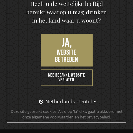
IN WINKELMAND
Heeft u de wettelijke leeftijd
bereikt waarop u mag drinken
in het land waar u woont?
Opruiming
Ja,
website
KISS
KISS Premium
betreden
Kollection
Nee bedankt, website
(0)
verlaten.
€
217,90
€
307,60
Netherlands - Dutch
Uitverkocht
Deze site gebruikt cookies. Als u op 'Ja' klikt, gaat u akkoord met
UITVERKOCHT
onze algemene voorwaarden en het privacybeleid.