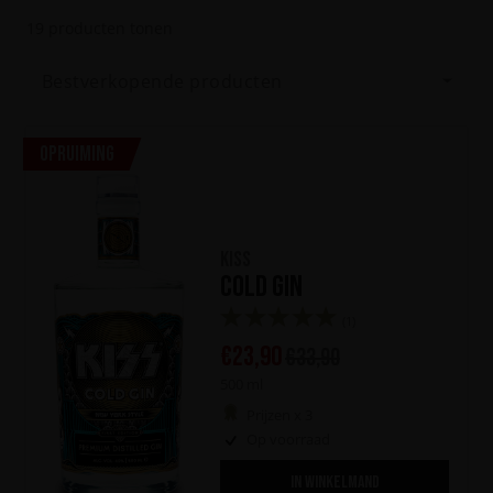
19
producten tonen
Bestverkopende producten
Opruiming
KISS
Cold Gin
(1)
€
23,90
€
33,90
500 ml
Prijzen x 3
Op voorraad
IN WINKELMAND