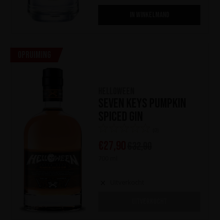
IN WINKELMAND
Opruiming
HELLOWEEN
Seven Keys Pumpkin
Spiced Gin
(0)
€
27,90
€
32,90
700 ml
Uitverkocht
UITVERKOCHT