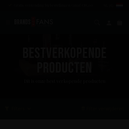
Gratis verzending bij bestellingen vanaf €85,00
NL (€)
Zoeken
Mijn a
Wi
BESTVERKOPENDE
PRODUCTEN
Dit is onze best verkopende producten
Filters
Filter verwijderen