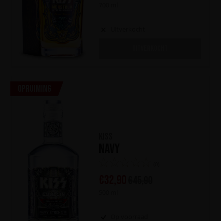
700 ml
Uitverkocht
UITVERKOCHT
Opruiming
KISS
Navy
(0)
€
32,90
€
45,90
500 ml
Op voorraad