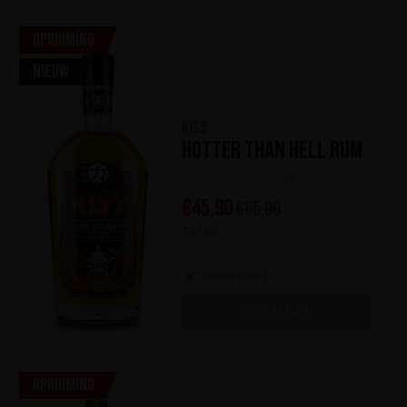
Opruiming
Nieuw
KISS
Hotter Than Hell Rum
(0)
€
45,90
€
65,00
700 ml
Uitverkocht
UITVERKOCHT
Opruiming