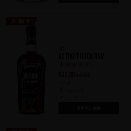
Opruiming
KISS
Detroit Rock Rum
(1)
€
33,90
€
47,90
700 ml
Prijzen x 8
Op voorraad
IN WINKELMAND