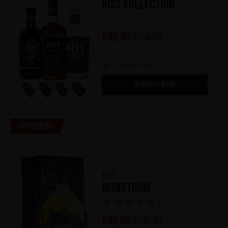
KISS Kollection
(0)
€
85,90
€
116,70
Op voorraad
IN WINKELMAND
Opruiming
KISS
Monstrum
(1)
€
99,00
€
149,90