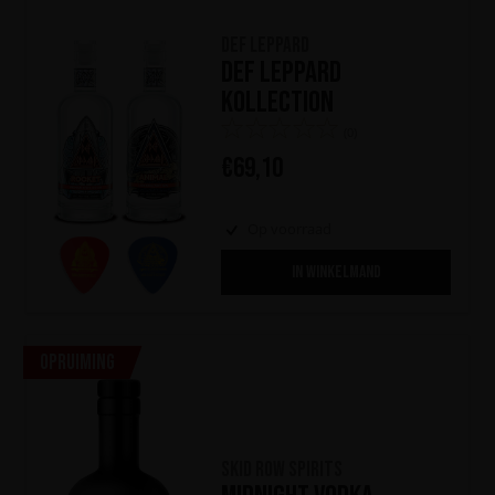
Def Leppard
Def Leppard
Kollection
(0)
€
69,10
Op voorraad
IN WINKELMAND
Opruiming
Skid Row Spirits