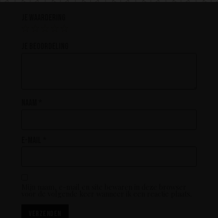
Je waardering
Je beoordeling
Naam
*
E-mail
*
Mijn naam, e-mail en site bewaren in deze browser
voor de volgende keer wanneer ik een reactie plaats.