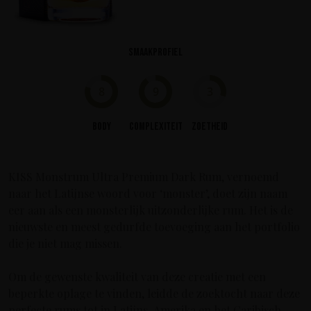
Smaakprofiel
8
9
3
Body
Complexiteit
Zoetheid
KISS Monstrum Ultra Premium Dark Rum, vernoemd
naar het Latijnse woord voor ‘monster’, doet zijn naam
eer aan als een monsterlijk uitzonderlijke rum. Het is de
nieuwste en meest gedurfde toevoeging aan het portfolio
die je niet mag missen.
Om de gewenste kwaliteit van deze creatie met een
beperkte oplage te vinden, leidde de zoektocht naar deze
perfecte rums tot in Latijns-Amerika en het Caribisch