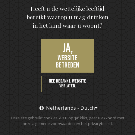
KISS Detroit Rock Rum
Heeft u de wettelijke leeftijd
Tropic Rock City
bereikt waarop u mag drinken
in het land waar u woont?
Ja,
PRODUCTREVIEWS
website
betreden
Nee bedankt, website
Een fles voor de collectors vitrine bij mij! Erg mooi
verlaten.
label en verpakking
Monique Monster
Netherlands - Dutch
Deze site gebruikt cookies. Als u op 'Ja' klikt, gaat u akkoord met
onze algemene voorwaarden en het privacybeleid.
Een beoordeling toevoegen