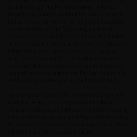
de make-up van The Fox, afkomstig uit hetzelfde
tijdperk van KISStory. Rondom het KISS-logo en de
titel zie je een reproductie van het podiumlandschap
van de Creatures of The Night tour, inclusief de
bijzonder gedenkwaardige tank die wordt gebruikt
als drumpodium. Voor extra effect vind je de tank ook
terug in de geometrische vorm rond de ‘Aged 14
years’-verklaring, parallel aan het kostuum van The
Spaceman. Hoog boven het ontwerp uitrijzend is de
stralende ster, een symbool van The Starchild en een
afsluitende verwijzing naar de nachtelijke hemel.
Als kroonjuweel van de KISS Rum Kollection en een
meer dan levensgrote weergave van het album
Creatures of the Night, hebben zowel het flesetiket als
het doosontwerp een speciale lichtgevende afwerking
die een levende herinnering creëert aan een product
dat altijd zal schitteren, zelfs 's nachts.