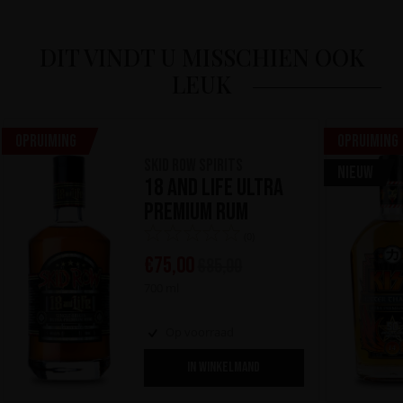
DIT VINDT U MISSCHIEN OOK
LEUK
Opruiming
Opruiming
Skid Row Spirits
Nieuw
18 and Life Ultra
Premium Rum
(0)
€
75,00
€
85,00
700 ml
Op voorraad
IN WINKELMAND