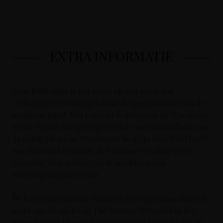
EXTRA INFORMATIE
Voor KISS-fans is het ontwerp een schat aan
verborgen verwijzingen naar de geschiedenis van de
iconische band. Het concept is gebouwd op ‘Creatures
of the Night’, het gerespecteerde 10e studioalbum van
de band. De naam ‘Monstrum’ in de producttitel heeft
een dubbele betekenis: de Latijnse vertaling voor
'monster' (een wezen van de nacht) en een
woordspeling met ‘rum’.
De levendige gouden vlammen vertegenwoordigen de
make-up en ogen van The Demon. Verwerkt in het
ingewikkelde blauwe patroon vind je het masker van