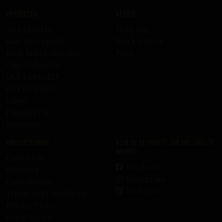
Producten
Bedrijf
All Products
Over uns
Skid Row Spirits
Work with us
KISS Rum Kollection
Pers
Ozzy Osbourne
DEF LEPPARD
HELLOWEEN
Ghost
HammerFall
Recepten
Ondersteuning
Blijf op de hoogte van ons laatste
nieuws
Contact us
Facebook
Shipping
Instagram
Cancellation
LinkedIn
Terms and Conditions
Privacy Policy
Legal Notice