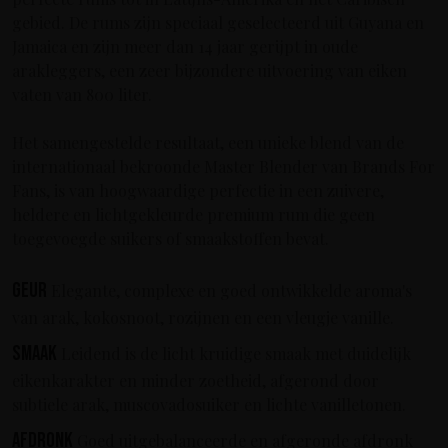
gebied. De rums zijn speciaal geselecteerd uit Guyana en
Jamaica en zijn meer dan 14 jaar gerijpt in oude
arakleggers, een zeer bijzondere uitvoering van eiken
vaten van 800 liter.
Het samengestelde resultaat, een unieke blend van de
internationaal bekroonde Master Blender van Brands For
Fans, is van hoogwaardige perfectie in een zuivere,
heldere en lichtgekleurde premium rum die geen
toegevoegde suikers of smaakstoffen bevat.
Geur
Elegante, complexe en goed ontwikkelde aroma's
van arak, kokosnoot, rozijnen en een vleugje vanille.
Smaak
Leidend is de licht kruidige smaak met duidelijk
eikenkarakter en minder zoetheid, afgerond door
subtiele arak, muscovadosuiker en lichte vanilletonen.
Afdronk
Goed uitgebalanceerde en afgeronde afdronk