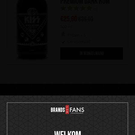
Premium Dark Rum
(2)
€
25,90
€
36,90
500 ml
Prijzen x 6
Op voorraad
IN WINKELMAND
Gratis verzending
met 3 flessen of elke collectie