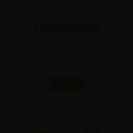
Bestverkopende product
KISS Black Diamond
Premium Dark Rum
Nu kopen