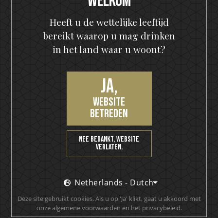
Welkom
Heeft u de wettelijke leeftijd
bereikt waarop u mag drinken
in het land waar u woont?
Bekroonde producten
Meerdere bekroonde producten
Ja,
website
betreden
Tevredenheidsgarantie
Nee bedankt, website
We weten zeker dat u dol zult zijn op onze producten.
verlaten.
Proost!
Netherlands - Dutch
Deze site gebruikt cookies. Als u op 'Ja' klikt, gaat u akkoord met
onze algemene voorwaarden en het privacybeleid.