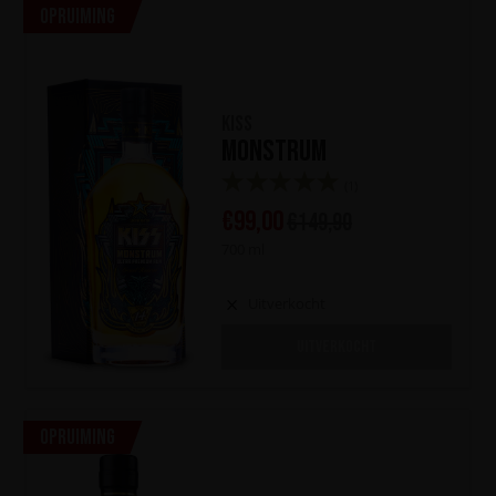
Opruiming
KISS
Monstrum
(1)
€
99,00
€
149,90
700 ml
Uitverkocht
UITVERKOCHT
Opruiming