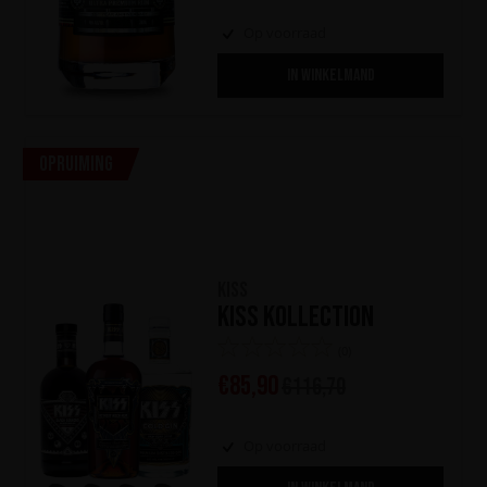
Op voorraad
IN WINKELMAND
Opruiming
KISS
KISS Kollection
(0)
€
85,90
€
116,70
Op voorraad