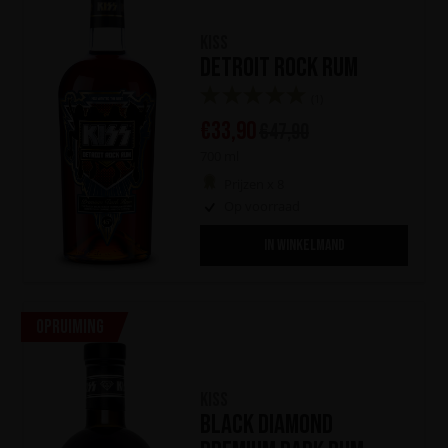
KISS
Detroit Rock Rum
(1)
€
33,90
€
47,90
700 ml
Prijzen x 8
Op voorraad
IN WINKELMAND
Opruiming
KISS
Black Diamond