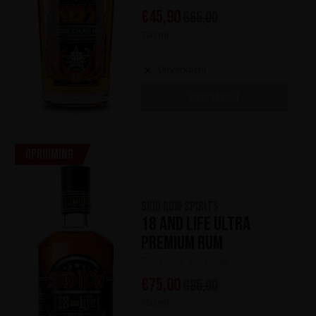
€
45,90
€
65,00
700 ml
Uitverkocht
UITVERKOCHT
Opruiming
Skid Row Spirits
18 and Life Ultra
Premium Rum
(0)
€
75,00
€
85,00
700 ml