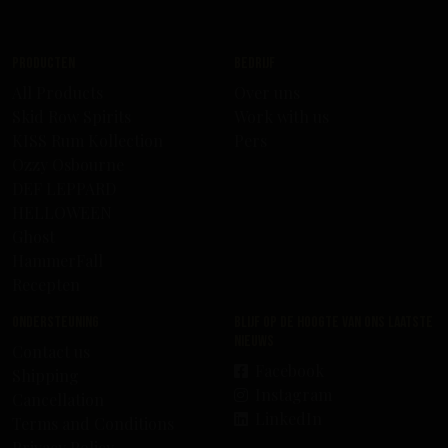
Producten
Bedrijf
All Products
Over uns
Skid Row Spirits
Work with us
KISS Rum Kollection
Pers
Ozzy Osbourne
DEF LEPPARD
HELLOWEEN
Ghost
HammerFall
Recepten
Ondersteuning
Blijf op de hoogte van ons laatste
nieuws
Contact us
Facebook
Shipping
Instagram
Cancellation
LinkedIn
Terms and Conditions
Privacy Policy