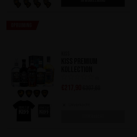
IN WINKELMAND
Opruiming
KISS
KISS Premium
Kollection
(0)
€
217,90
€
307,60
Uitverkocht
UITVERKOCHT