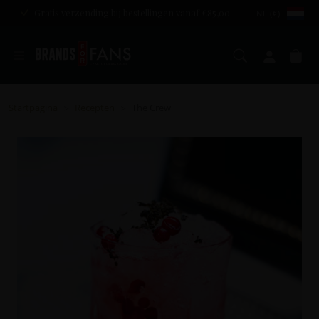
Gratis verzending bij bestellingen vanaf €85,00
NL (€)
Zoeken
Mijn a
Wi
Startpagina
Recepten
The Crew
>
>