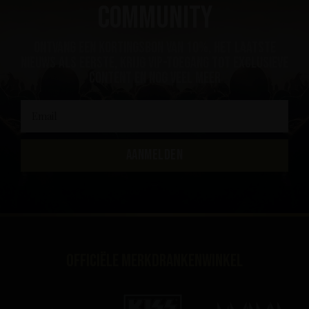
community
ontvang een kortingsbon van 10%, het laatste
nieuws als eerste, krijg VIP-toegang tot exclusieve
content en nog veel meer
AANMELDEN
Officiële merkdrankenwinkel