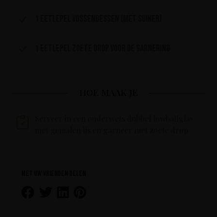
1 eetlepel vossenbessen (met suiker)
1 eetlepel zoete drop voor de garnering
HOE MAAK JE
Serveer in een ouderwets dubbel lowballglas
met gemalen ijs en garneer met zoete drop
Met uw vrienden delen