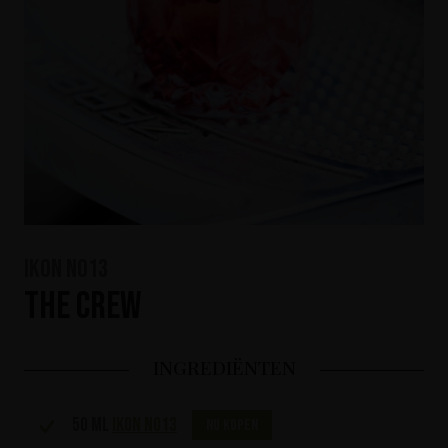
IKON No13
The Crew
INGREDIËNTEN
50 ml
IKON No13
Nu kopen