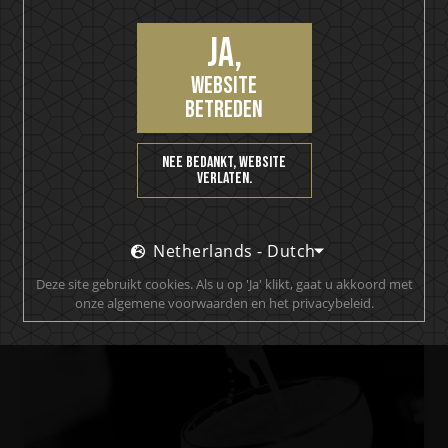
Ja,
website
betreden
IKON No13
Where the Pineapple Dwell
Nee bedankt, website
verlaten.
Netherlands - Dutch
Deze site gebruikt cookies. Als u op 'Ja' klikt, gaat u akkoord met
onze algemene voorwaarden en het privacybeleid.