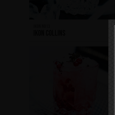
IKON No13
IKON Collins