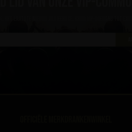
d lid van onze VIP-commu
, het laatste nieuws als eerste, krijg VIP-toegang tot exc
A
Officiële merkdrankenwinkel