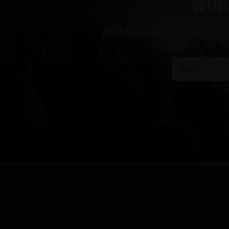
Wor
ontvang een kortingsbon van 10%