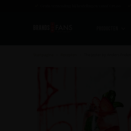
Gratis verzending bij bestellingen vanaf €85,00
Producten
Startpagina
Recepten
The Jester by Anders Fride
>
>