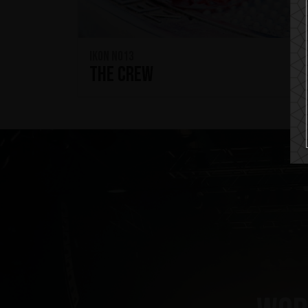
IKON No13
The Crew