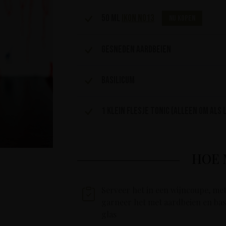
50 ml
IKON No13
Nu kopen
Gesneden aardbeien
Basilicum
1 klein flesje tonic (alleen om als
HOE 
Serveer het in een wijncoupe, met 
garneer het met aardbeien en basi
glas