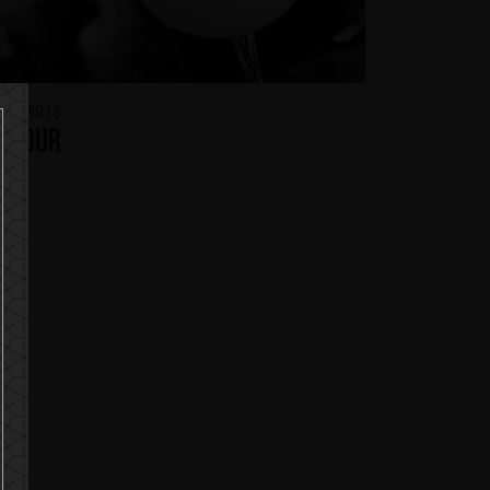
KON No13
A SOUR