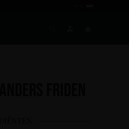
NL (€)
Mijn account
Zoeken
Winkelmand
 Anders Friden
DIËNTEN