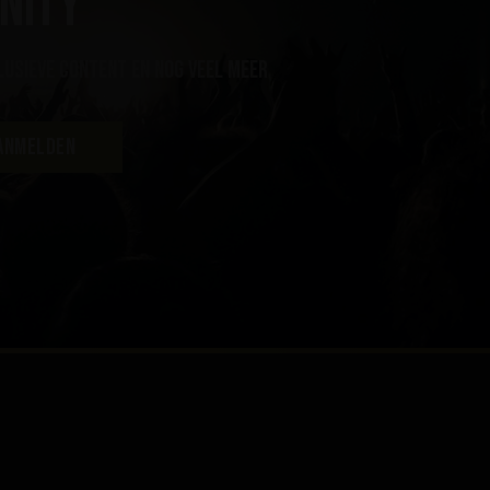
nity
lusieve content en nog veel meer
ANMELDEN