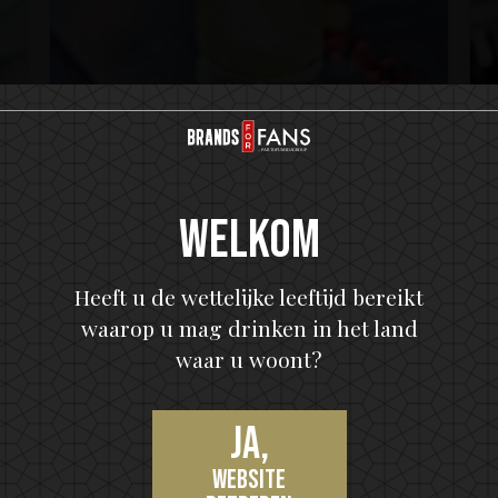
IKON No13
I
Where the Pineapple Dwell
Welkom
Heeft u de wettelijke leeftijd bereikt
waarop u mag drinken in het land
waar u woont?
Ja,
website