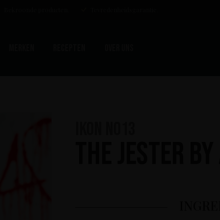
Bekroonde producten.
Tevredenheidsgarantie.
Merken
Recepten
Over uns
n
IKON No13
The Jester by
INGRE