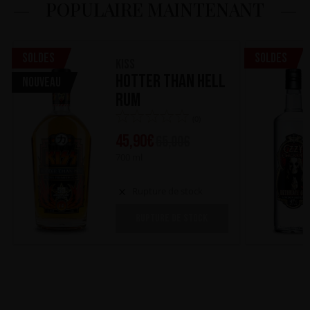
POPULAIRE MAINTENANT
Soldes
Soldes
KISS
Hotter Than Hell
Nouveau
Rum
(0)
45,90
€
65,00
€
700 ml
Rupture de stock
RUPTURE DE STOCK