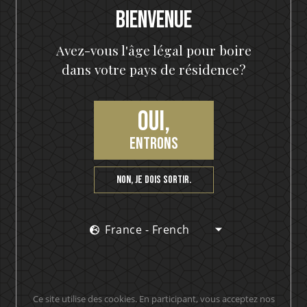
RECETTE
Bienvenue
Avez-vous l'âge légal pour boire
dans votre pays de résidence?
Oui,
entrons
Non, je dois sortir.
France - French
Ce site utilise des cookies. En participant, vous acceptez nos
Premium Vödka