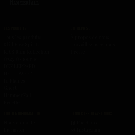
Des produits
Entreprise
Tous les produits
À propos de nous
Skid Row Spirits
Travaillez avec nous
KISS Rum Kollection
Presse
Ozzy Osbourne
DEF LEPPARD
HELLOWEEN
In Flames
Ghost
HammerFall
Recette
Soutien informatique
Connecte-toi avec nous
Nous contacter
Facebook
Livraison
Instagram