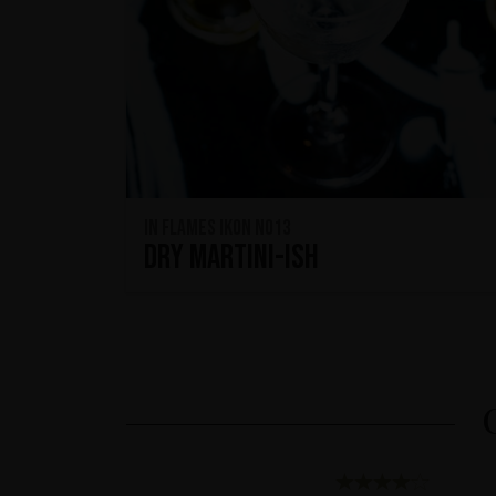
In Flames IKON No13
Dry Martini-ish