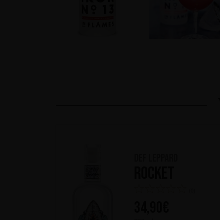
Def Leppard
Rocket
(0)
34,90
€