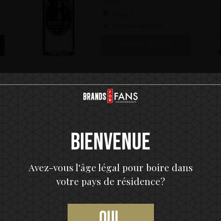
700 ml
Prix x 1
Rupture de stock
RUPTURE DE STOCK
ORMATIONS COMPLÉMENTA
Bienvenue
uit
Avez-vous l'âge légal pour boire dans
éché ou du zeste d'orange et des baies de genièvre,
ue léger et aux agrumes).
votre pays de résidence?
Oui,