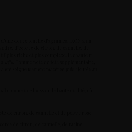
se d’une douce touche d’agrumes. IKON a un
andre, d’écorce de citron, de cannelle, de
if plus riche et plus complexe, le chanteur
l à 43%. Comme note de tête supplémentaire,
ui a été soigneusement macérée puis ajoutée au
anal comme une boisson de haute qualité, où
te de citron, de cannelle et de poivre rose.
corce de citron, de cannelle, de racine