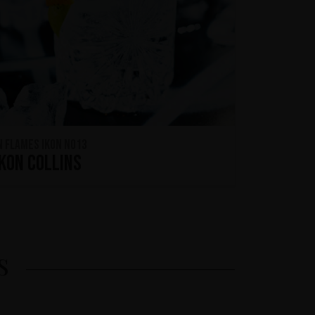
n Flames IKON No13
IKON Collins
S