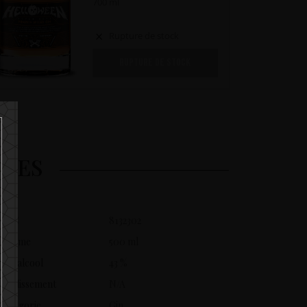
700 ml
Rupture de stock
RUPTURE DE STOCK
IRES
UVC
8132302
Volume
500 ml
De l'alcool
43 %
Vieillissement
N/A
Catégorie
Gin