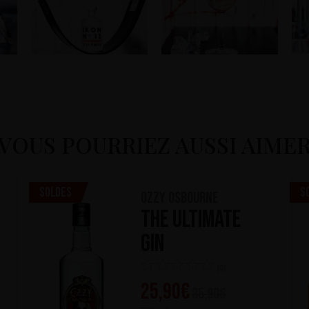
VOUS POURRIEZ AUSSI AIME
Soldes
S
Ozzy Osbourne
The Ultimate
Gin
(0)
25,90
€
35,90
€