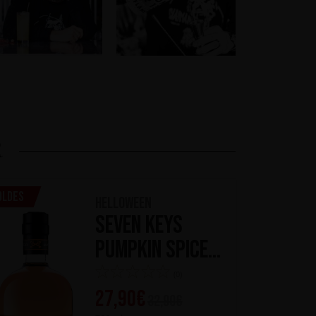
R
oldes
HELLOWEEN
Seven Keys
Pumpkin Spiced
Gin
(0)
27,90
€
32,90
€