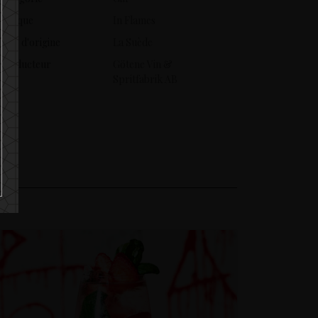
Marque
In Flames
Pays d'origine
La Suède
Producteur
Götene Vin &
Spritfabrik AB