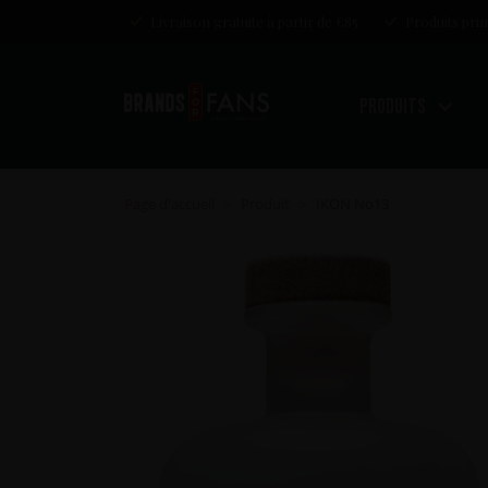
Livraison gratuite à partir de €85
Produits pri
Produits
Page d'accueil
Produit
IKON No13
>
>