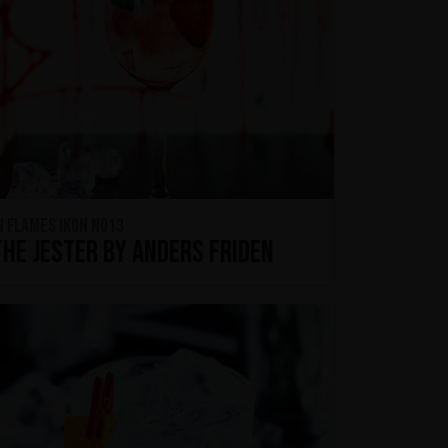
n Flames IKON No13
The Jester by Anders Friden