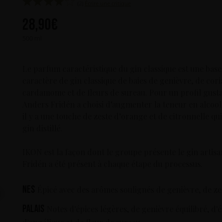
(2)
Écrire une critique
28,90
€
500 ml
Le parfum caractéristique du gin classique est une ba
caractère de gin classique de baies de genièvre, de cori
cardamome et de fleurs de sureau. Pour un profil gustat
Anders Fridén a choisi d’augmenter la teneur en alcoo
il y a une touche de zeste d’orange et de citronnelle q
gin distillé.
IKON est la façon dont le groupe présente le gin artis
Fridén a été présent à chaque étape du processus.
Nes
Épicé avec des arômes soulignés de genièvre, de zes
Palais
Notes d'épices légères, de genièvre équilibré, d'é