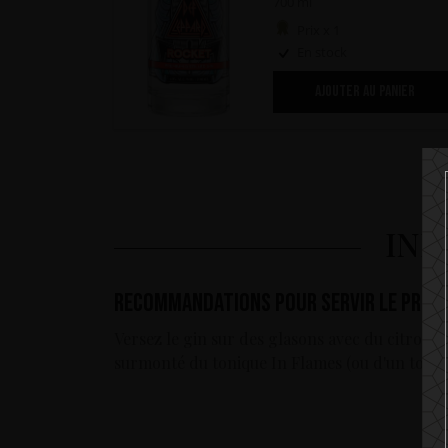
700 ml
Prix x 1
En stock
AJOUTER AU PANIER
INF
Recommandations pour servir le prod
Versez le gin sur des glasons avec du citron s
surmonté du tonique In Flames (ou d'un toniq