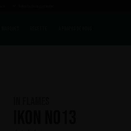
més.
Satisfaction garantie.
Marques
Recette
À propos de nous
In Flames
IKON No13