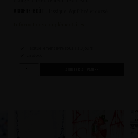
d'angélique et de fleur de sureau.
Arrière-goût
Classique, équilibré et corsé.
Informations complémentaires
Habituellement livré sous 1 à 3 jours
En stock
AJOUTER AU PANIER