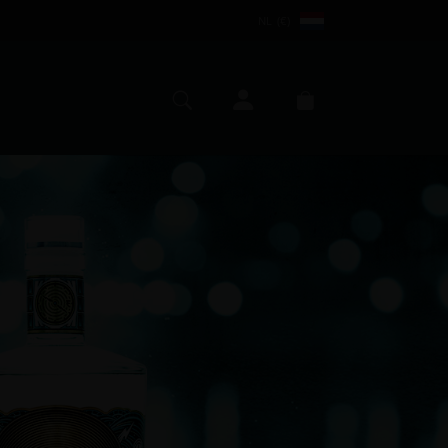
NL (€)
Mijn account
Zoeken
Winkelmand