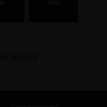
um
Vodka
met drinken”