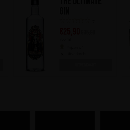
The Ultimate
Gin
(0)
€
25,90
€
35,90
700 ml
Prijzen x 1
Uitverkocht
UITVERKOCHT