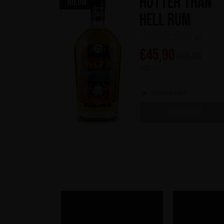
Hotter Than
Nieuw
Hell Rum
(0)
€
45,90
€
65,00
700 ml
Uitverkocht
UITVERKOCHT