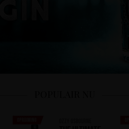
POPULAIR NU
Opruiming
Op
Ozzy Osbourne