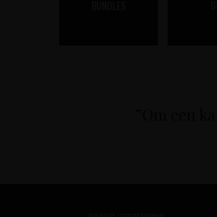
Bundles
G
”Om een kat