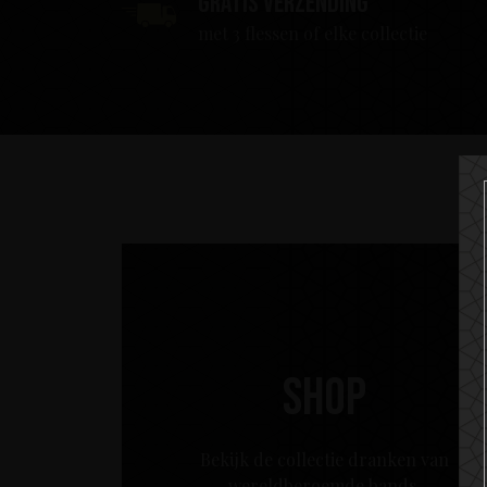
Gratis verzending
met 3 flessen of elke collectie
Shop
Bekijk de collectie dranken van
wereldberoemde bands.