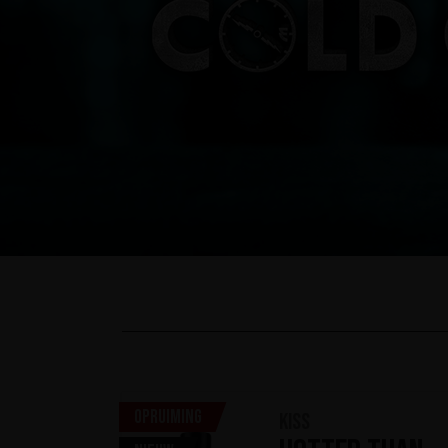
Opruiming
KISS