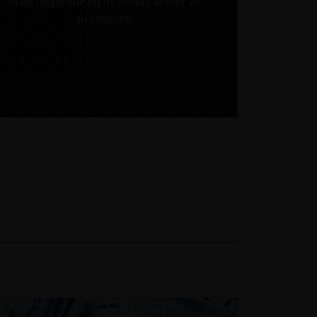
onze inspiratie en de bands achter de
producten.