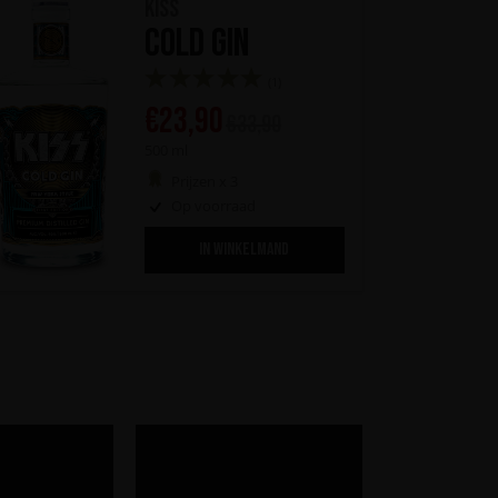
KISS
Cold Gin
(1)
€
23,90
€
33,90
500 ml
Prijzen x 3
Op voorraad
IN WINKELMAND