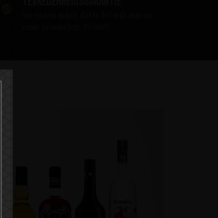
Tevredenheidsgarantie
We weten zeker dat u dol zult zijn op
onze producten. Proost!