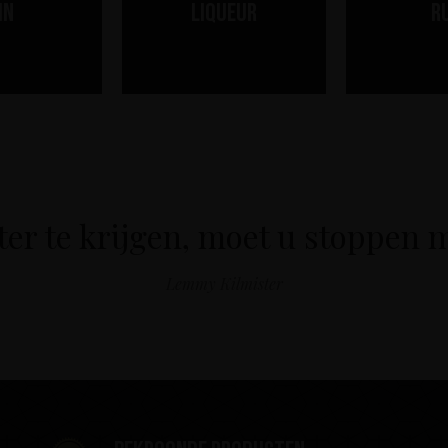
in
Liqueur
R
er te krijgen, moet u stoppen 
Lemmy Kilmister