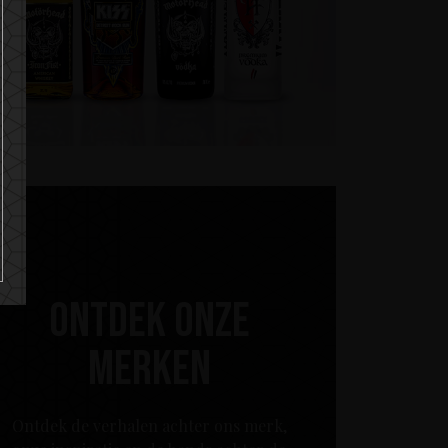
Ontdek onze
merken
Ontdek de verhalen achter ons merk,