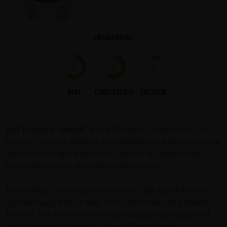
Smaakprofiel
6
6
1
Body
Complexiteit
Zoetheid
Def Leppard ‘Animal’
is een klassieke London Dry Gin
met zeer intense smaken. Het distillaat op basis van graan
zit boordevol met jeneverbes, citroen en plantaardige
ingrediënten voor krachtige ondertonen.
Het is pittig, vol en gedurfd en heeft alle klassieke gin-
eigenschappen die u mag verwachten van een London
Dry Gin. Het labelontwerp van deze gin is geïnspireerd
op de hitsingle ‘Animal’ van het album
Hysteria
.