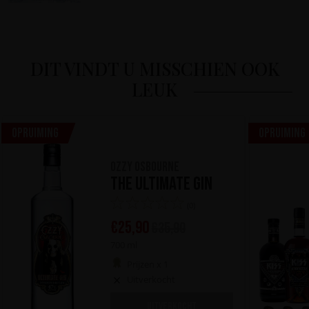
DIT VINDT U MISSCHIEN OOK
LEUK
Opruiming
Opruiming
Ozzy Osbourne
The Ultimate Gin
(0)
€
25,90
€
35,90
700 ml
Prijzen x 1
Uitverkocht
UITVERKOCHT