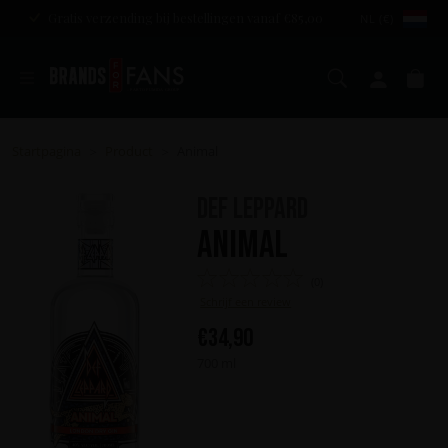
Gratis verzending bij bestellingen vanaf €85,00
NL (€)
Zoeken
Mijn a
Wi
Startpagina
Product
Animal
>
>
Def Leppard
Animal
(0)
Schrijf een review
€
34,90
700 ml