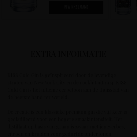
IN WINKELMAND
EXTRA INFORMATIE
KISS Cold Gin is geïnspireerd door de levendige
straten van New York City en de rockhit uit 1974. KISS
Cold Gin is het ultieme eerbetoon aan de thuisstad van
de heetste band ter wereld.
De creatie is een klassieke premium gin die vijf keer is
gedistilleerd voor een hogere smaakintensiteit. Het
distillaat op basis van graan is zwaar met jeneverbes,
citroen en kruiden voor gedurfde ondertonen.