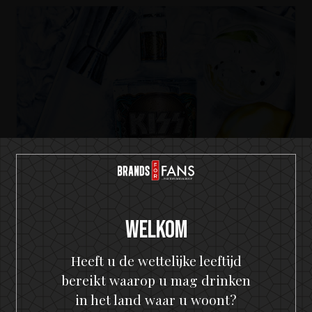
Welkom
Heeft u de wettelijke leeftijd
KISS Cold Gin
bereikt waarop u mag drinken
The Big KISS Apple G&T
in het land waar u woont?