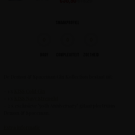
€
58,90
€
78,20
Smaakprofiel
0
0
0
Body
Complexiteit
Zoetheid
De Demon & Spaceman Gin Kollection bestaat uit:
– 1 x
KISS Cold Gin
– 1 x
KISS Navy Strenght
– 2 x exclusieve ’50th Anniversary’ gitaarplectrums
Demon & Spaceman.
Extra informatie