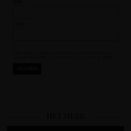
Naam
*
E-mail
*
Mijn naam, e-mail en site bewaren in deze browser
voor de volgende keer wanneer ik een reactie plaats.
HET MERK