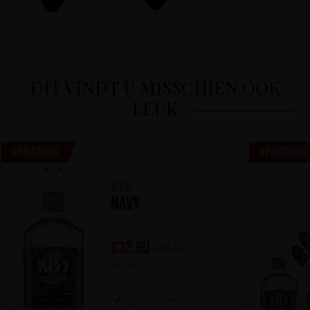
DIT VINDT U MISSCHIEN OOK
LEUK
Opruiming
Opruiming
KISS
Navy
(0)
€
32,90
€
45,90
500 ml
Op voorraad