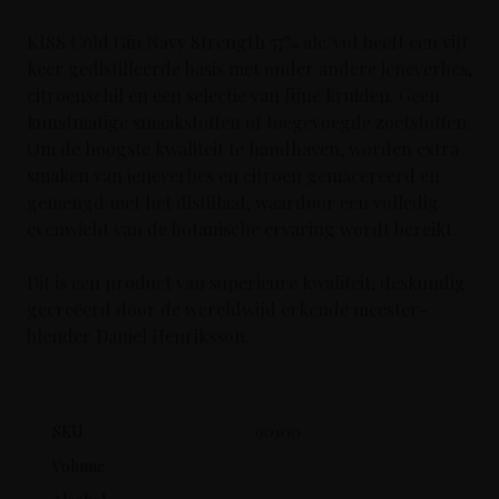
KISS Cold Gin Navy Strength 57% alc/vol heeft een vijf
keer gedistilleerde basis met onder andere jeneverbes,
citroenschil en een selectie van fijne kruiden. Geen
kunstmatige smaakstoffen of toegevoegde zoetstoffen.
Om de hoogste kwaliteit te handhaven, worden extra
smaken van jeneverbes en citroen gemacereerd en
gemengd met het distillaat, waardoor een volledig
evenwicht van de botanische ervaring wordt bereikt.
Dit is een product van superieure kwaliteit, deskundig
gecreëerd door de wereldwijd erkende meester-
blender Daniel Henriksson.
SKU
90100
Volume