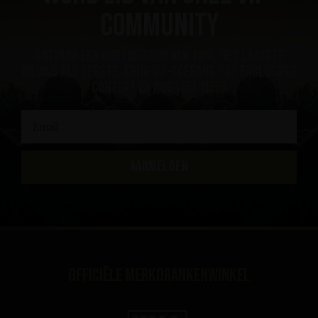
community
ontvang een kortingsbon van 10%, het laatste
nieuws als eerste, krijg VIP-toegang tot exclusieve
content en nog veel meer
AANMELDEN
Officiële merkdrankenwinkel