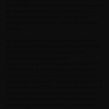
Hij is kruidig, groot en gedurfd en heeft alle klassieke
gin-kenmerken die je van een London Dry Gin mag
verwachten. Het etiketontwerp van deze gin is
geïnspireerd op de hitsingle "Animal" van het album
Hysteria.
Def Leppard 'Rocket' is een premium gedistilleerde
gin met een hoge intensiteit aan smaken. Ook bij deze
gin is het distillaat op basis van graan vet met
jeneverbes- en kruidachtige tonen.
Geïnspireerd door de lavendellabyrinten in Sheffield
(Manor Lodge), en om een nog meer ontwikkelde
ervaring van botanisch karakter te krijgen, worden
extra smaken van lavendel en citroen gemacereerd en
gemengd met het distillaat. 5Er zijn geen toegevoegde
zoetstoffen, waardoor de zuiverste kwaliteit van de
vloeistof wordt gegarandeerd. Het etiketontwerp is
gebaseerd op de hitsingle "Rocket" van het album