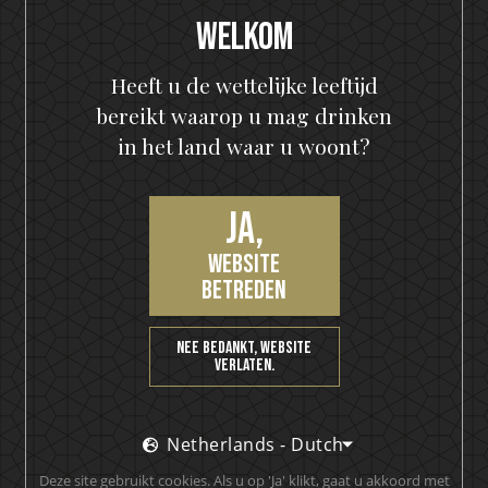
Welkom
HELLOWEEN Seven Keys Pumpkin Spiced Gin
Seven Keys Pumpkin Spice Espresso
Heeft u de wettelijke leeftijd
Martini
bereikt waarop u mag drinken
in het land waar u woont?
Ja,
website
betreden
Nee bedankt, website
verlaten.
Netherlands - Dutch
Deze site gebruikt cookies. Als u op 'Ja' klikt, gaat u akkoord met