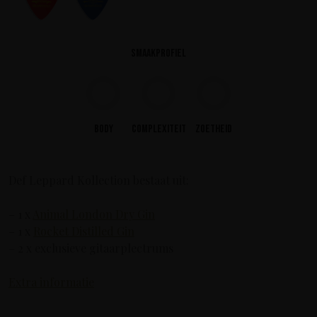
Smaakprofiel
Body
Complexiteit
Zoetheid
Def Leppard Kollection bestaat uit:
– 1 x
Animal London Dry Gin
– 1 x
Rocket Distilled Gin
– 2 x exclusieve gitaarplectrums
Extra informatie