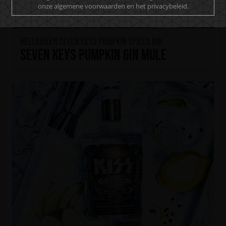
onze algemene voorwaarden en het privacybeleid.
HELLOWEEN Seven Keys Pumpkin Spiced Gin
Seven Keys Pumpkin Gin Mule