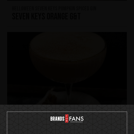
HELLOWEEN Seven Keys Pumpkin Spiced Gin
Seven Keys Orange G&T