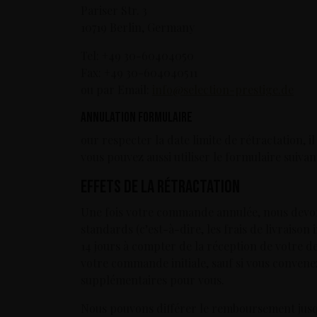
Pariser Str. 3
10719 Berlin, Germany
Tel: +49 30-60404050
Fax: +49 30-604040511
ou par Email:
info@selection-prestige.de
Annulation formulaire
our respecter la date limite de rétractation, i
vous pouvez aussi utiliser le formulaire suiva
Effets de la rétractation
Une fois votre commande annulée, nous devons
standards (c’est-à-dire, les frais de livrais
14 jours à compter de la réception de votre d
votre commande initiale, sauf si vous conven
supplémentaires pour vous.
Nous pouvons différer le remboursement jusqu’