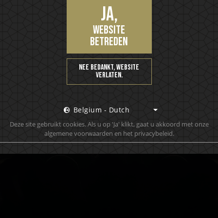
Ja,
website
betreden
d lid van onze VIP-commu
Nee bedankt, website
verlaten.
, het laatste nieuws als eerste, krijg VIP-toegang tot exc
Belgium - Dutch
Deze site gebruikt cookies. Als u op 'Ja' klikt, gaat u akkoord met onze
algemene voorwaarden en het privacybeleid.
A