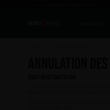
Gratis verzending bij bestellingen vanaf €85,00
Producten
Startpagina
Annulation des commandes
>
Annulation de
Droit de rétractation
Vous avez le droit de vous rétracter de votre
désigné par vous (autre que le transporteur),
Afin d’exercer votre droit de rétractation, v
Sélection Prestige GmbH