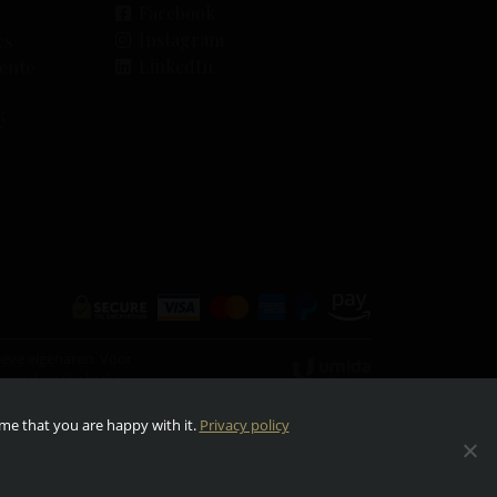
Facebook
Instagram
es
LinkedIn
vente
é
ieve eigenaren. Voor
erzend alcoholische
ume that you are happy with it.
Privacy policy