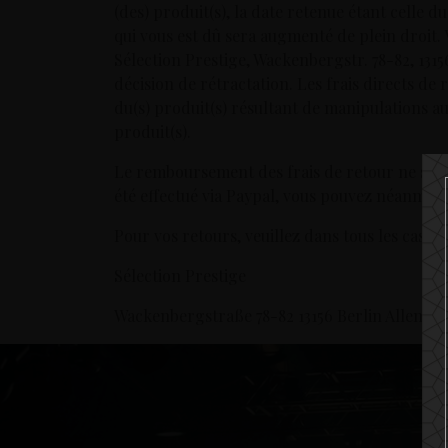
(des) produit(s), la date retenue étant celle 
qui vous est dû sera augmenté de plein droit.
Sélection Prestige, Wackenbergstr. 78-82, 1315
décision de rétractation. Les frais directs de
du(s) produit(s) résultant de manipulations au
produit(s).
Le remboursement des frais de retour ne ser
été effectué via Paypal, vous pouvez néanmoin
Pour vos retours, veuillez dans tous les cas uti
Sélection Prestige
Wackenbergstraße 78-82 13156 Berlin Allemag