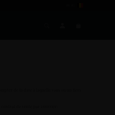
BE (€)
Mijn account
Zoeken
Winkelmand
mpter de la date à laquelle vous ou un tiers
 contrat de vente par courrier: