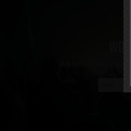
Wor
ontvang een kortingsbon van 10%