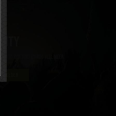
nity
lusieve content en nog veel meer
ANMELDEN