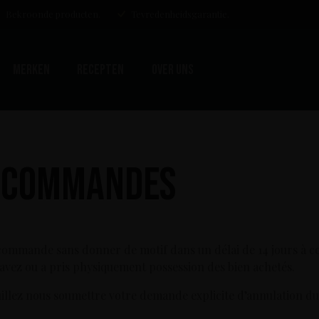
Bekroonde producten.
Tevredenheidsgarantie.
Merken
Recepten
Over uns
s commandes
 commande sans donner de motif dans un délai de 14 jours à co
 avez ou a pris physiquement possession des bien achetés.
euillez nous soumettre votre demande explicite d’annulation du