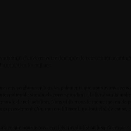
l vous suffit d’envoyer votre demande de rétractation avant que 
nt
Annulation formulaire
.
 vous rembourser tous les paiements que nous avons reçus de 
on internationale standards correspondant à la livraison la mo
emande de rétractation. Nous utiliserons le même moyen de pai
ez expressément d’un moyen différent. En tout état de cause,
à ce que nous ayons reçu le(s) produit(s) ou jusqu’à ce que v