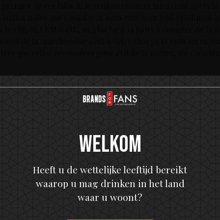
du premier de ces faits. Si le remboursement intervient après l
 Veuillez noter que vous devez nous renvoyer le(s) produit(s) 
6 Berlin, ALLEMAGNE, au plus tard 14 jours à compter de la da
 renvoi de la marchandise sont à votre charge et vous serez te
tres que celles nécessaires pour établir la nature, les caracté
a malheureusement pas pris en charge par Urban Drinks / Sél
s obtenir un remboursement de vos frais de retour en consulta
liser l’adresse suivrante:
Welkom
ne
Heeft u de wettelijke leeftijd bereikt
waarop u mag drinken in het land
waar u woont?