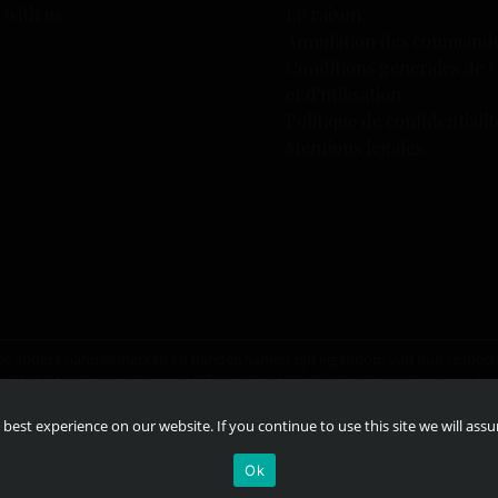
 with us
Livraison
Annulation des command
Conditions générales de 
et d’utilisation
Politique de confidentialit
Mentions légales
Alle andere handelsmerken en handelsnamen zijn eigendom van hun respect
ar
RESPONSIBILITY.ORG
en
OURTHINKINGABOUTDRINKING.COM
. Deel of v
ijke leeftijd hebben om alcohol te drinken.
best experience on our website. If you continue to use this site we will ass
Ok