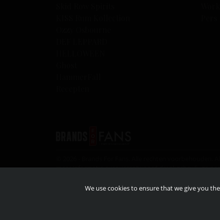
Skid Row Spirits
Work
KISS Rum Kollection
Pers
Ozzy Osbourne
DEF LEPPARD
HELLOWEEN
Ghost
HammerFall
Recepten
© 2026 - Brands For Fans. Alle rechten voorbehouden. 
meer informatie over verantwoord drankgebruik, ga na
dranken niet met of naar jongeren die nog niet de wettel
We use cookies to ensure that we give you the 
© 2026 – KISS Catalog ltd. Under license to Epic rights