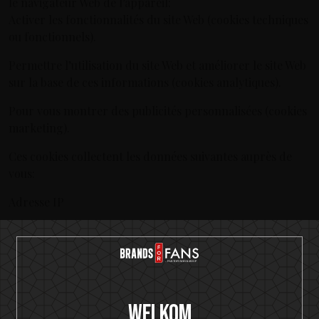
le navigateur Web de l’appareil:
Activer les fonctionnalités du site Web (cookies techniques
ou fonctionnels).
Permettre l’utilisation du site Web et améliorer le site Web
sur la base de ces informations (cookies analytiques).
Pour vous montrer des publicités personnalisées (cookies
marketing).
Ces cookies collectent les données suivantes auprès de
vous:
Adresse IP
ID de cookie
Site Web et comportement des clics
URL de référence
Welkom
Lorsque vous visitez notre site Web pour la première fois,