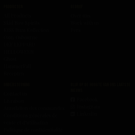
Producten
Bedrijf
All Products
Over uns
Skid Row Spirits
Work with us
KISS Rum Kollection
Pers
Ozzy Osbourne
DEF LEPPARD
HELLOWEEN
Ghost
HammerFall
Recepten
Ondersteuning
Blijf op de hoogte van ons laatste
nieuws
Contact us
Facebook
Livraison
Instagram
Annulation des commandes
LinkedIn
Conditions générales de
vente et d’utilisation
Politique de confidentialité