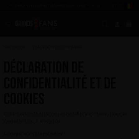
Gratis verzending bij bestellingen vanaf €85,00
BE (€)
Zoeken
Mijn a
Wi
Startpagina
Politique de confidentialité
>
Déclaration de
confidentialité et de
cookies
Cette déclaration de confidentialité a été mise à jour la
dernière fois le 3/23/2021.
Lorsque vous visitez notre