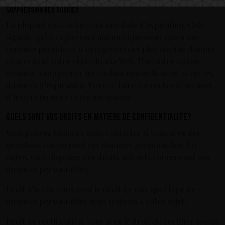
Suppression des cookies
La plupart des cookies ont une date d’expiration. Cela
signifie qu’ils expireront automatiquement après une
certaine période et n’enregistreront plus aucune donnée
concernant votre visite du site Web. Une autre option
consiste à supprimer les cookies manuellement avant les
données d’expiration. Pour ce faire, consultez le manuel
d’instructions de votre navigateur.
Quels sont vos droits en matière de confidentialité?
Vous pouvez toujours nous contacter si vous avez des
questions concernant vos données personnelles. En
outre, vous disposez des droits suivants concernant vos
données personnelles:
Droit d’accès: vous avez le droit de voir quel type de
données personnelles nous traitons à votre sujet;
Droit de rectification: vous avez le droit de rectifier toutes