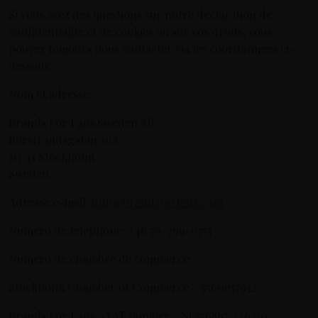
Si vous avez des questions sur notre déclaration de
confidentialité et de cookies ou sur vos droits, vous
pouvez toujours nous contacter via les coordonnées ci-
dessous:
Nom et adresse:
Brands For Fans Sweden AB
Rörstrandsgatan 39A
113 41 Stockholm
Sweden
Adresse e-mail:
info@brandsforfans.com
Numéro de téléphone: +46 70-299-0755
Numéro de chambre de commerce:
Stockholm Chamber of Commerce – 5560957952
Brands For Fans – VAT number – SE556867-326201