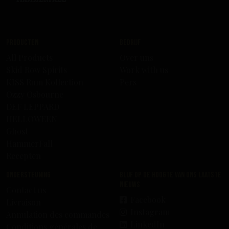
Producten
Bedrijf
All Products
Over uns
Skid Row Spirits
Work with us
KISS Rum Kollection
Pers
Ozzy Osbourne
DEF LEPPARD
HELLOWEEN
Ghost
HammerFall
Recepten
Ondersteuning
Blijf op de hoogte van ons laatste
nieuws
Contact us
Facebook
Livraison
Instagram
Annulation des commandes
LinkedIn
Conditions générales de