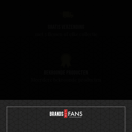
Gratis verzending
met 3 flessen of elke collectie
Bekroonde producten
Meerdere bekroonde producten
Tevredenheidsgarantie
We weten zeker dat u dol zult zijn op onze producten.