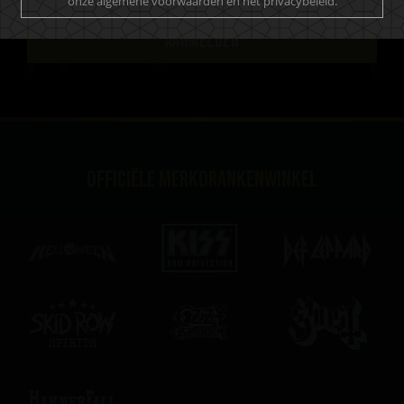
onze algemene voorwaarden en het privacybeleid.
AANMELDEN
Officiële merkdrankenwinkel