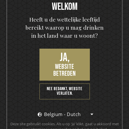
Proost!
Welkom
Heeft u de wettelijke leeftijd
bereikt waarop u mag drinken
in het land waar u woont?
Ja,
website
Word lid van onze VIP-
betreden
community
Nee bedankt, website
verlaten.
ontvang een kortingsbon van 10%, het laatste
nieuws als eerste, krijg VIP-toegang tot exclusieve
content en nog veel meer
Belgium - Dutch
Deze site gebruikt cookies. Als u op 'Ja' klikt, gaat u akkoord met