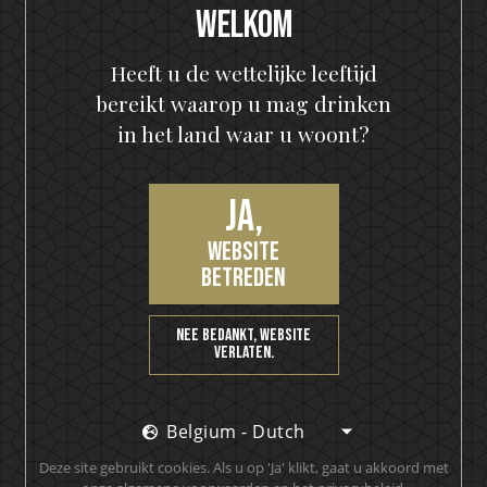
Proost!
Welkom
Heeft u de wettelijke leeftijd
bereikt waarop u mag drinken
in het land waar u woont?
Ja,
website
Word lid van onze VIP-
betreden
community
Nee bedankt, website
verlaten.
ontvang een kortingsbon van 10%, het laatste
nieuws als eerste, krijg VIP-toegang tot exclusieve
content en nog veel meer
Belgium - Dutch
Deze site gebruikt cookies. Als u op 'Ja' klikt, gaat u akkoord met