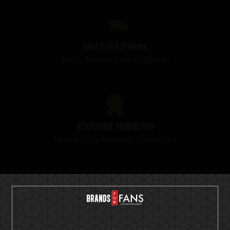
Gratis verzending
met 3 flessen of elke collectie
Bekroonde producten
Meerdere bekroonde producten
Tevredenheidsgarantie
We weten zeker dat u dol zult zijn op onze producten.