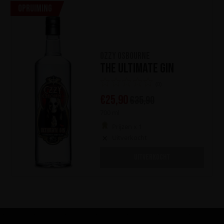
Opruiming
Ozzy Osbourne
The Ultimate Gin
(0)
€
25,90
€
35,90
700 ml
Prijzen x 1
Uitverkocht
UITVERKOCHT