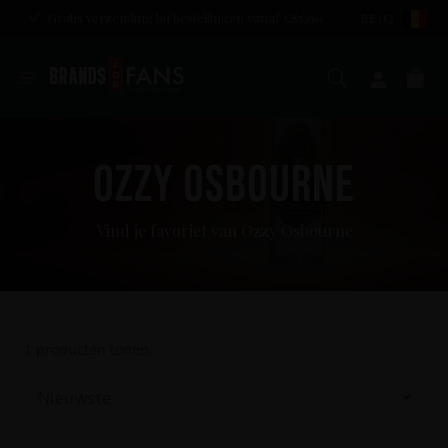
Gratis verzending bij bestellingen vanaf €85,00
BE (€)
Zoeken
Mijn a
Wi
OZZY OSBOURNE
Vind je favoriet van Ozzy Osbourne
1
producten tonen
Nieuwste