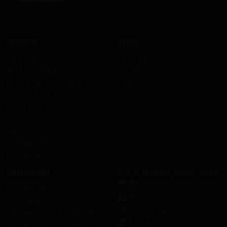
Producten
Bedrijf
All Products
Over uns
Skid Row Spirits
Work with us
KISS Rum Kollection
Pers
Ozzy Osbourne
DEF LEPPARD
HELLOWEEN
Ghost
HammerFall
Recepten
Ondersteuning
Blijf op de hoogte van ons laatste
nieuws
Contact us
Facebook
Livraison
Instagram
Annulation des commandes
LinkedIn
Conditions générales de