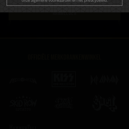
onze algemene voorwaarden en het privacybeleid.
AANMELDEN
Officiële merkdrankenwinkel