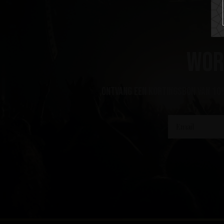
Wor
ontvang een kortingsbon van 10%