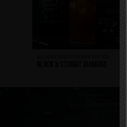
KISS Black Diamond Premium Dark Rum
Black & Stormy Diamond