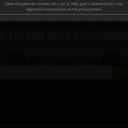
Deze site gebruikt cookies. Als u op 'Ja' klikt, gaat u akkoord met onze
algemene voorwaarden en het privacybeleid.
d lid van onze VIP-commu
, het laatste nieuws als eerste, krijg VIP-toegang tot exc
A