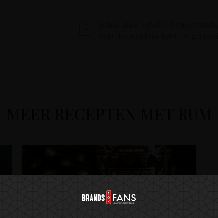
Schud alles behalve de nootmuskaa
fruit dat u in huis hebt als garner
MEER RECEPTEN MET RUM