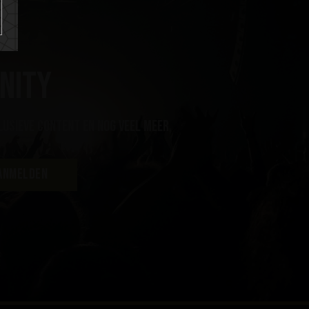
nity
lusieve content en nog veel meer
ANMELDEN