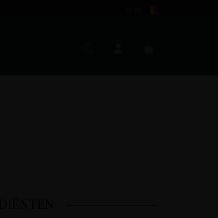
BE (€)
Mijn account
Zoeken
Winkelmand
DIËNTEN