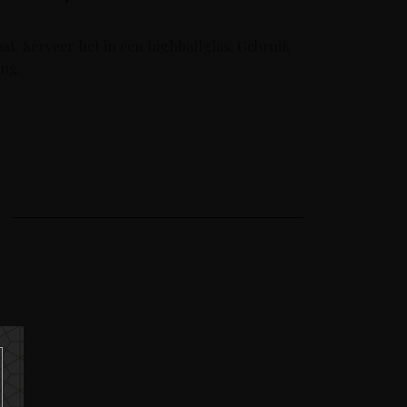
t. Serveer het in een highballglas. Gebruik
ing.