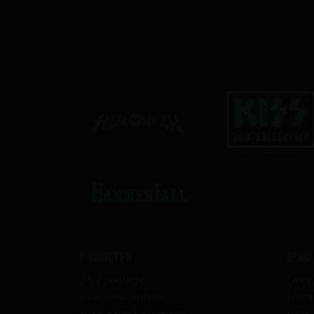
Producten
B
All Products
Over
Skid Row Spirits
Work
KISS Rum Kollection
Pers