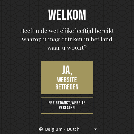
Welkom
Heeft u de wettelijke leeftijd bereikt
waarop u mag drinken in het land
waar u woont?
KISS Detroit Rock Rum
Tropic Rock City
Ja,
website
betreden
Nee bedankt, website
verlaten.
Belgium - Dutch