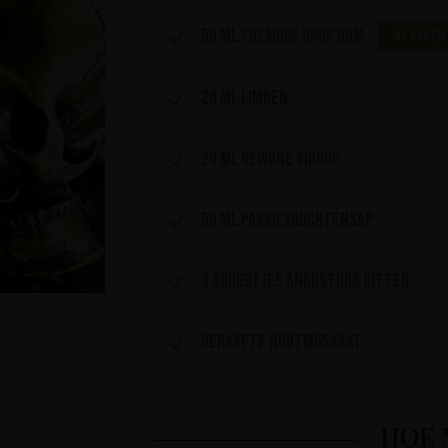
50 ml
Premium Dark Rum
Nu kopen
20 ml limoen
20 ml gewone siroop
50 ml passievruchtensap
3 scheutjes Angostura Bitter
Geraspte nootmuskaat
HOE 