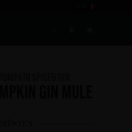
BE (€)
Mijn account
Zoeken
Winkelmand
Pumpkin Spiced Gin
mpkin Gin Mule
DIËNTEN