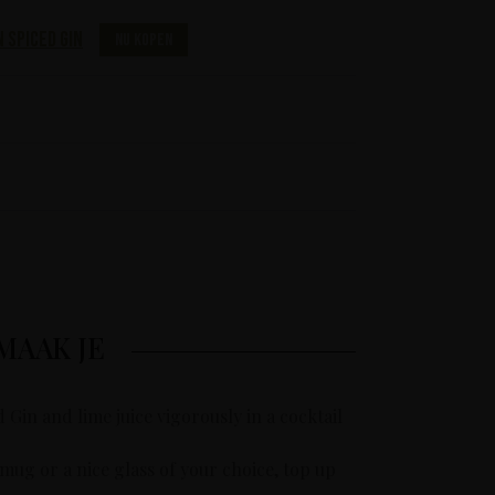
 Spiced Gin
Nu kopen
MAAK JE
in and lime juice vigorously in a cocktail
mug or a nice glass of your choice, top up