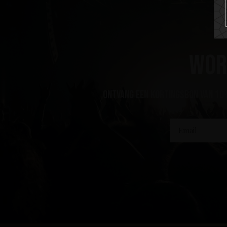
Wor
ontvang een kortingsbon van 10%