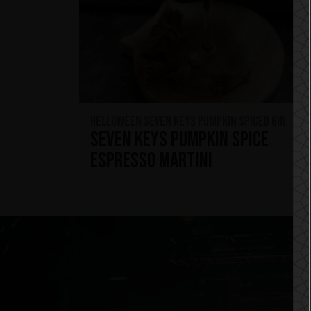
HELLOWEEN Seven Keys Pumpkin Spiced Gin
Seven Keys Pumpkin Spice
Espresso Martini