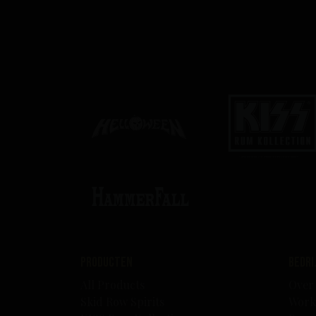
Producten
B
All Products
Over
Skid Row Spirits
Work