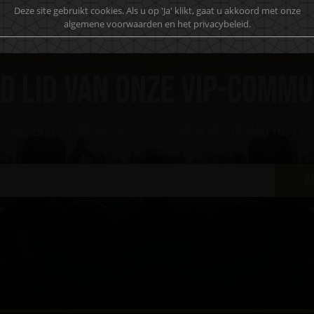
Deze site gebruikt cookies. Als u op 'Ja' klikt, gaat u akkoord met onze
algemene voorwaarden en het privacybeleid.
d lid van onze VIP-commu
, het laatste nieuws als eerste, krijg VIP-toegang tot exc
A