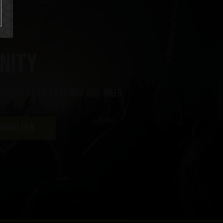
nity
lusieve content en nog veel meer
ANMELDEN