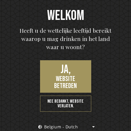
Welkom
Heeft u de wettelijke leeftijd bereikt
waarop u mag drinken in het land
waar u woont?
HELLOWEEN Seven Keys Pumpkin Spiced Gin
Seven Keys Orange G&T
Ja,
website
betreden
Nee bedankt, website
verlaten.
Belgium - Dutch