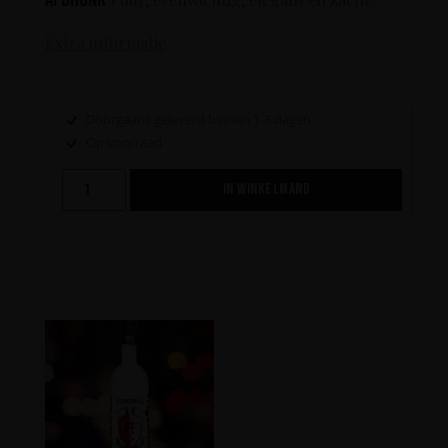
Extra informatie
Doorgaans geleverd binnen 1-3 dagen
Op voorraad
IN WINKELMAND