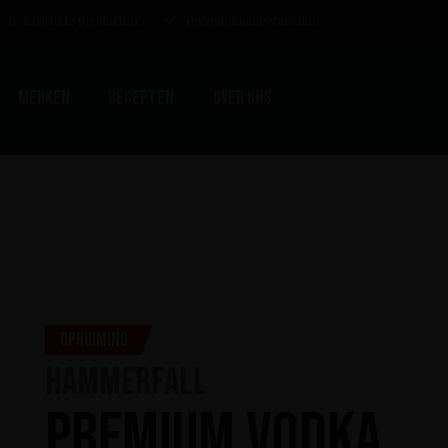
Bekroonde producten.
Tevredenheidsgarantie.
Merken
Recepten
Over uns
Opruiming
HammerFall
Premium Vodka