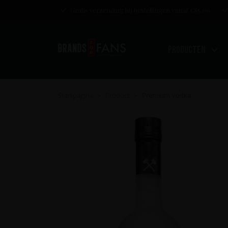
Gratis verzending bij bestellingen vanaf €85,00
Producten
Startpagina
Product
Premium Vodka
>
>