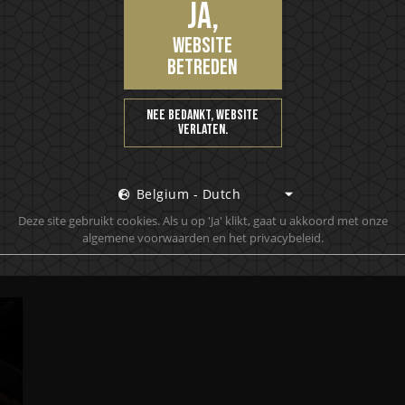
Ja,
website
betreden
Nee bedankt, website
verlaten.
Belgium - Dutch
Deze site gebruikt cookies. Als u op 'Ja' klikt, gaat u akkoord met onze
GGESTIES VOOR HET SERVE
algemene voorwaarden en het privacybeleid.