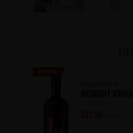
DI
Opruiming
Skid Row Spirits
Midnight Vodk
(0)
€
32,90
€
35,00
700 ml