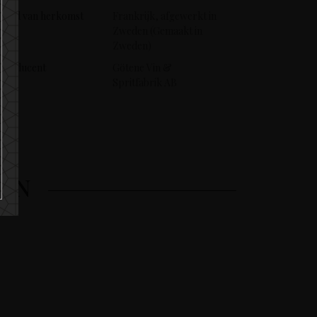
Land van herkomst
Frankrijk, afgewerkt in
Zweden (Gemaakt in
Zweden)
Producent
Götene Vin &
Spritfabrik AB
REN