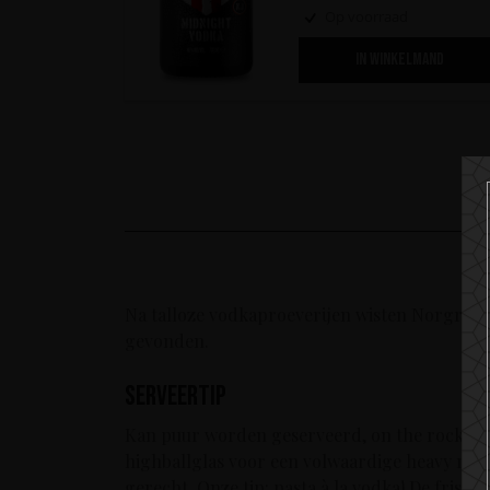
Op voorraad
IN WINKELMAND
Na talloze vodkaproeverijen wisten Norgren 
gevonden.
Serveertip
Kan puur worden geserveerd, on the rocks als
highballglas voor een volwaardige heavy meta
gerecht. Onze tip: pasta à la vodka! De frisse