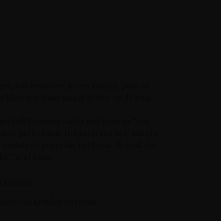
d, wat resulteert in een zuivere, pure en
laten een frisse smaak achter op de tong.
merFall Premium Vodka met trots als “een
oet perfect zijn. Het heeft een hele zuivere
dankzij de peper die het bevat. Ik denk dat
kt,” zegt Cans.
 kruiden.
tonen van kruiden en citrus.