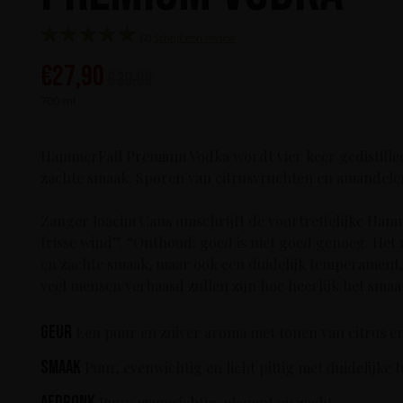
(2)
Schrijf een review
€
27,90
€
30,90
700 ml
HammerFall Premium Vodka wordt vier keer gedistilleer
zachte smaak. Sporen van citrusvruchten en amandelen 
Zanger Joacim Cans omschrijft de voortreffelijke Ham
frisse wind”. “Onthoud: goed is niet goed genoeg. Het m
en zachte smaak, maar ook een duidelijk temperament, 
veel mensen verbaasd zullen zijn hoe heerlijk het smaa
Geur
Een puur en zuiver aroma met tonen van citrus en
Smaak
Puur, evenwichtig en licht pittig met duidelijke 
Afdronk
Puur, evenwichtig, elegant en zacht.