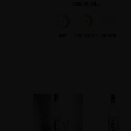
Smaakprofiel
5
4
0
Body
Complexiteit
Zoetheid