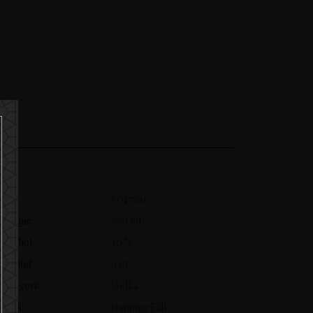
SKU
8047501
Volume
700 ml
Alcohol
40 %
Leeftijd
n.v.t.
Categorie
Vodka
Merk
HammerFall