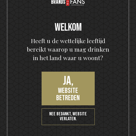
Tropic Rock City
Welkom
Heeft u de wettelijke leeftijd
PRODUCTREVIEWS
bereikt waarop u mag drinken
in het land waar u woont?
Bevat volop gedroogd fruit en chocoladeachtige
Ja,
eikentonen. Een enorme hit, net als het album!
website
Fredrik
betreden
Nee bedankt, website
verlaten.