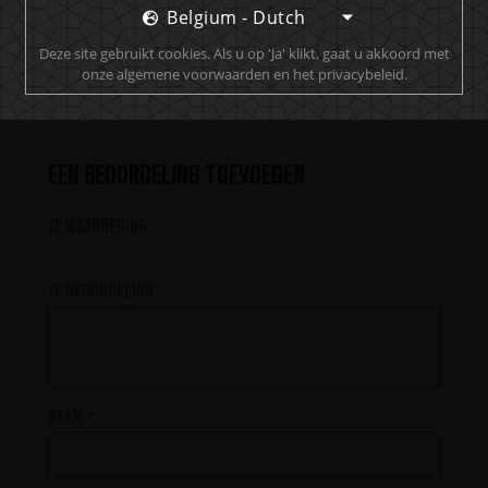
Perfect voor diehardfans of rumliefhebbers, of beide!
Belgium - Dutch
Die fles gaat vast niet lang mee…...
Deze site gebruikt cookies. Als u op 'Ja' klikt, gaat u akkoord met
Paul
onze algemene voorwaarden en het privacybeleid.
Een beoordeling toevoegen
Je waardering
Je beoordeling
Naam
*