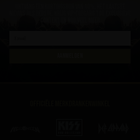
ontvang een kortingsbon van 10%, het laatste
nieuws als eerste, krijg VIP-toegang tot exclusieve
content en nog veel meer
AANMELDEN
Officiële merkdrankenwinkel