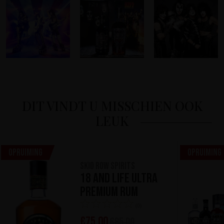
DIT VINDT U MISSCHIEN OOK
LEUK
Opruiming
Opruiming
Skid Row Spirits
18 and Life Ultra
Premium Rum
(0)
€
75,00
€
85,00