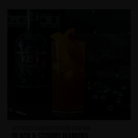
KISS Black Diamond Premium Dark Rum
Black & Stormy Diamond