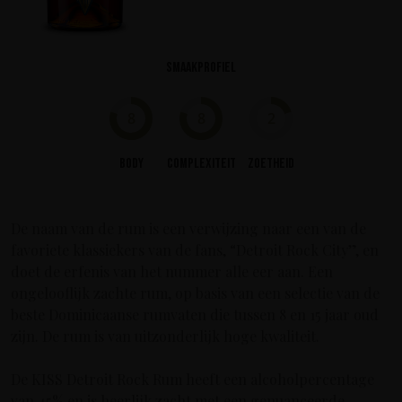
Smaakprofiel
8
8
2
Body
Complexiteit
Zoetheid
De naam van de rum is een verwijzing naar een van de
favoriete klassiekers van de fans, “Detroit Rock City”, en
doet de erfenis van het nummer alle eer aan. Een
ongelooflijk zachte rum, op basis van een selectie van de
beste Dominicaanse rumvaten die tussen 8 en 15 jaar oud
zijn. De rum is van uitzonderlijk hoge kwaliteit.
De KISS Detroit Rock Rum heeft een alcoholpercentage
van 45% en is heerlijk zacht met een genuanceerde