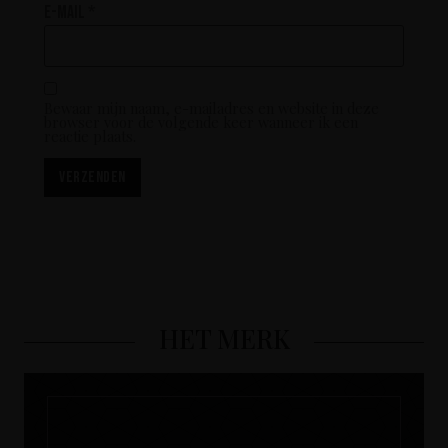
E-mail
*
Bewaar mijn naam, e-mailadres en website in deze
browser voor de volgende keer wanneer ik een
reactie plaats.
HET MERK