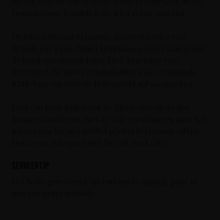
uit een selectie van de beste donkere rumvaten uit de
Dominicaanse Republiek die 8 tot 15 jaar oud zijn.
De internationaal befaamde meesterblender van
Brands For Fans, Daniel Henriksson, heeft samen met
de band een evenwichtige doch krachtige rum
gecreëerd die zowel rumliefhebbers als veeleisende
KISS-fans van over de hele wereld zal aanspreken.
Fans van KISS zullen ook de illustraties op de fles
kunnen waarderen, met de vele verwijzingen naar het
legendarische, met dubbel platina bekroonde album
Destroyer, dat opent met Detroit Rock City.
Serveertip
Het beste geserveerd als rum om te nippen, puur of
met een groot ijsblokje.