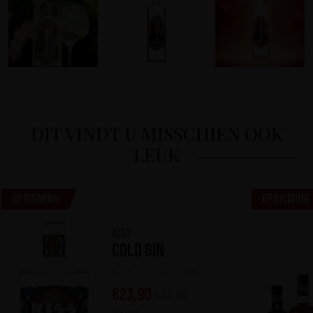
DIT VINDT U MISSCHIEN OOK
LEUK
Opruiming
Opruiming
KISS
Cold Gin
(0)
€
23,90
€
33,90
500 ml