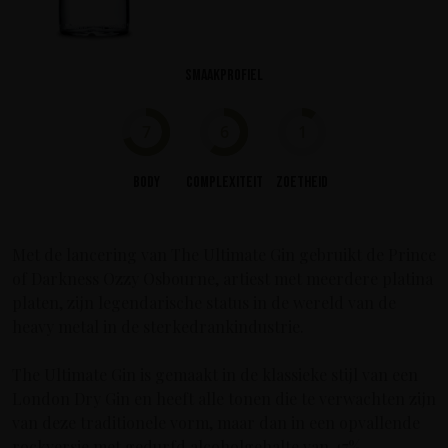
Smaakprofiel
7
6
1
Body
Complexiteit
Zoetheid
Met de lancering van The Ultimate Gin gebruikt de Prince
of Darkness Ozzy Osbourne, artiest met meerdere platina
platen, zijn legendarische status in de wereld van de
heavy metal in de sterkedrankindustrie.
The Ultimate Gin is gemaakt in de klassieke stijl van een
London Dry Gin en heeft alle tonen die te verwachten zijn
van deze traditionele vorm, maar dan in een opvallende
rockversie met gedurfd alcoholgehalte van 47%.