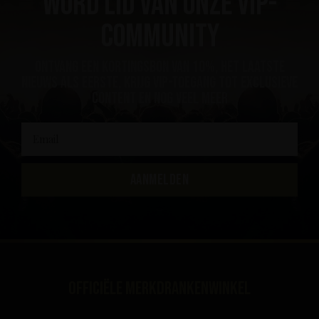
Word lid van onze VIP-
community
ontvang een kortingsbon van 10%, het laatste
nieuws als eerste, krijg VIP-toegang tot exclusieve
content en nog veel meer
AANMELDEN
Officiële merkdrankenwinkel