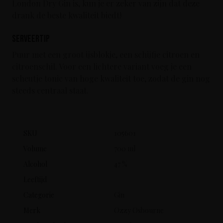
London Dry Gin is, kun je er zeker van zijn dat deze
drank de beste kwaliteit biedt!
Serveertip
Puur met een groot ijsblokje, een schijfje citroen en
citroenschil. Voor een lichtere variant voeg je een
scheutje tonic van hoge kwaliteit toe, zodat de gin nog
steeds centraal staat.
SKU
105601
Volume
700 ml
Alcohol
47 %
Leeftijd
Categorie
Gin
Merk
Ozzy Osbourne