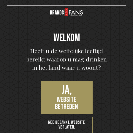
Welkom
Heeft u de wettelijke leeftijd
bereikt waarop u mag drinken
in het land waar u woont?
HELLOWEEN Seven Keys Pumpkin Spiced Gin
Seven Keys Orange G&T
Ja,
website
betreden
Nee bedankt, website
verlaten.