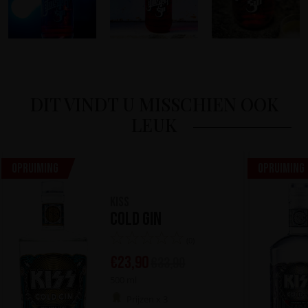
DIT VINDT U MISSCHIEN OOK
LEUK
Opruiming
Opruiming
KISS
Cold Gin
(0)
€
23,90
€
33,90
500 ml
Prijzen x 3