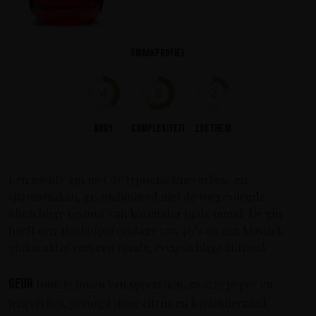
Smaakprofiel
4
6
2
Body
Complexiteit
Zoetheid
Een zachte gin met de typische jeneverbes- en
citrussmaken, gecombineerd met de toegevoegde,
olieachtige textuur van koriander in de mond. De gin
heeft een alcoholpercentage van 40% en een klassiek
ginkarakter met een ronde, evenwichtige afdronk.
Geur
Initiële tonen van specerijen, zwarte peper en
jeneverbes, gevolgd door citrus en korianderzaad.