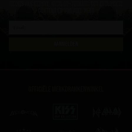
nieuws als eerste, krijg VIP-toegang tot exclusieve
content en nog veel meer
AANMELDEN
Officiële merkdrankenwinkel