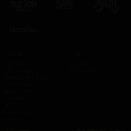
Producten
Bedrijf
All Products
Over uns
Skid Row Spirits
Work with us
KISS Rum Kollection
Pers
Ozzy Osbourne
DEF LEPPARD
HELLOWEEN
Ghost
HammerFall
Recepten
Ondersteuning
Blijf op de hoogte van ons laatste