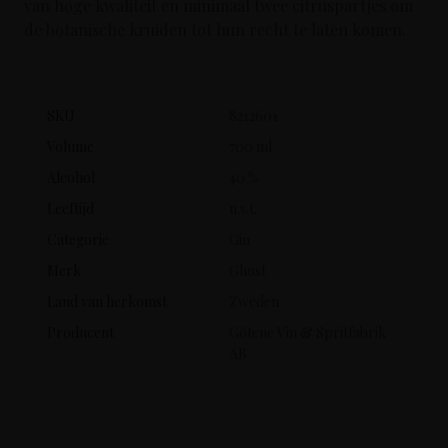
van hoge kwaliteit en minimaal twee citruspartjes om
de botanische kruiden tot hun recht te laten komen.
SKU
8212601
Volume
700 ml
Alcohol
40 %
Leeftijd
n.v.t.
Categorie
Gin
Merk
Ghost
Land van herkomst
Zweden
Producent
Götene Vin & Spritfabrik
AB