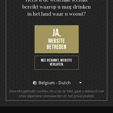
bereikt waarop u mag drinken
in het land waar u woont?
Naam
*
Ja,
website
betreden
E-mail
*
Nee bedankt, website
verlaten.
Bewaar mijn naam, e-mailadres en website in deze
browser voor de volgende keer wanneer ik een
reactie plaats.
Belgium - Dutch
Deze site gebruikt cookies. Als u op 'Ja' klikt, gaat u akkoord met
onze algemene voorwaarden en het privacybeleid.