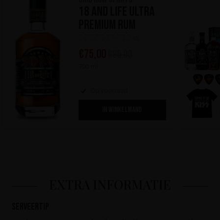
18 and Life Ultra
Premium Rum
(0)
€
75,00
€
85,00
700 ml
Op voorraad
IN WINKELMAND
EXTRA INFORMATIE
Serveertip