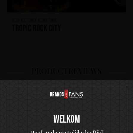
KISS Detroit Rock Rum
Tropic Rock City
PRODUCTREVIEWS
Be the first to review “Hotter Than Hell
Rum”
Je waardering
Welkom
Heeft u de wettelijke leeftijd
Je beoordeling