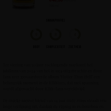
700 ml
Smaakprofiel
9
8
4
Body
Complexiteit
Zoetheid
Ter viering van 50 jaar rocklegende markeert het
jubileum van 2024 van het in 1974 uitgebrachte en door
fans zeer gewaardeerde album ‘Hotter Than Hell’ een
belangrijk moment in de KISStory, dat met spanning
wordt afgewacht door KISS-fans wereldwijd.
De unieke nieuwe blend van 14 jaar oude rums straalt een
hoge verfijning uit, dankzij de rijping in ex-bourbon en