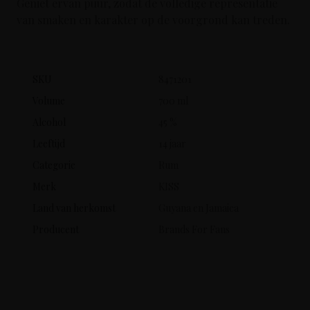
Geniet ervan puur, zodat de volledige representatie
van smaken en karakter op de voorgrond kan treden.
SKU
8471201
Volume
700 ml
Alcohol
45 %
Leeftijd
14 jaar
Categorie
Rum
Merk
KISS
Land van herkomst
Guyana en Jamaica
Producent
Brands For Fans