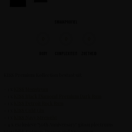
Smaakprofiel
0
0
0
Body
Complexiteit
Zoetheid
KISS Premium Kollection bestaat uit:
– 1 x
KISS Monstrum
– 1 x
KISS Black Diamond Premium Dark Rum
– 1 x
KISS Detroit Rock Rum
– 1 x
KISS Cold Gin
– 1 x
KISS Navy Strenght
– 4 x exclusieve ’50th Anniversary’ gitaarplectrums
Starchild, Catman, Demon and Spaceman