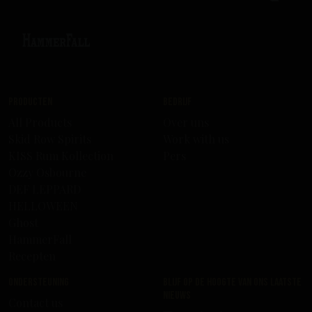
Producten
Bedrijf
All Products
Over uns
Skid Row Spirits
Work with us
KISS Rum Kollection
Pers
Ozzy Osbourne
DEF LEPPARD
HELLOWEEN
Ghost
HammerFall
Recepten
Ondersteuning
Blijf op de hoogte van ons laatste
nieuws
Contact us