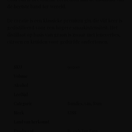
de heetste band ter wereld.
De creatie is een klassieke premium gin die vijf keer is
gedistilleerd voor een hogere smaakintensiteit. Het
distillaat op basis van graan is zwaar met jeneverbes,
citroen en kruiden voor gedurfde ondertonen.
SKU
90200
Volume
Alcohol
Leeftijd
Categorie
Bundles, Gin, Rum
Merk
KISS
Land van herkomst
Producent
Brands For Fans