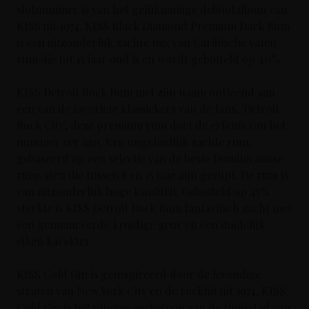
slotnummer is van het gelijknamige debuutalbum van
KISS uit 1974. KISS Black Diamond Premium Dark Rum
is een uitzonderlijk zachte mix van Caribische vaten
rum die tot 15 jaar oud is en wordt gebotteld op 40%.
KISS Detroit Rock Rum met zijn naam ontleend aan
een van de favoriete klassiekers van de fans, 'Detroit
Rock City', deze premium rum doet de erfenis van het
nummer eer aan. Een ongelooflijk zachte rum,
gebaseerd op een selectie van de beste Dominicaanse
rumvaten die tussen 8 en 15 jaar zijn gerijpt. De rum is
van uitzonderlijk hoge kwaliteit. Gebotteld op 45%
sterkte is KISS Detroit Rock Rum fantastisch zacht met
een genuanceerde kruidige geur en een duidelijk
eiken karakter.
KISS Cold Gin is geïnspireerd door de levendige
straten van New York City en de rockhit uit 1974, KISS
Cold Gin is het ultieme eerbetoon aan de thuisstad van